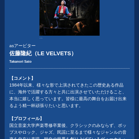
『レ・ミゼラブル』
写真提供：東宝演劇部
asアービター
佐藤隆紀（LE VELVETS）
Takanori Sato
【コメント】
1984年以来、様々な形で上演されてきたこの歴史ある作品
に、海外で活躍する方々と共に出演させていただけること、
本当に嬉しく思っています。皆様に最高の舞台をお届け出来
るよう精一杯頑張りたいと思います。
【プロフィール】
国立音楽大学声楽専修卒業後、クラシックのみならず、ポッ
プスやロック、ジャズ、民謡に至るまで様々なジャンルの音
楽を自在に表現、独自の世界を創り上げているヴォーカル・