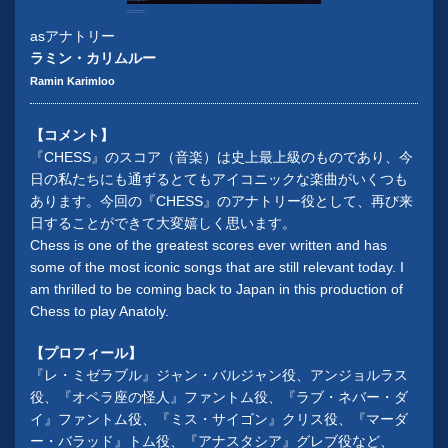
Photographer Matthew Murphy
© Cameron Mackintosh Ltd
asアナトリー
ラミン・カリムルー
Ramin Karimloo
【コメント】
『CHESS』のスコア（音楽）は史上最上級のものであり、今
日の私たちにも通ずるとてもアイコニックな楽曲がいくつも
あります。今回の『CHESS』のアナトリー役として、再び来
日することができて大変嬉しく思います。
Chess is one of the greatest scores ever written and has
some of the most iconic songs that are still relevant today. I
am thrilled to be coming back to Japan in this production of
Chess to play Anatoly.
【プロフィール】
『レ・ミゼラブル』ジャン・バルジャン役、アンジョルラス
役、『オペラ座の怪人』ファントム役、『ラブ・ネバー・ダ
イ』ファントム役、『ミス・サイゴン』クリス役、『マーダ
ー・バラッド』トム役、『アナスタシア』グレブ役など、