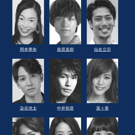
岡本華奈
柴原直樹
仙名立宗
染谷洸太
中井智彦
菜々香