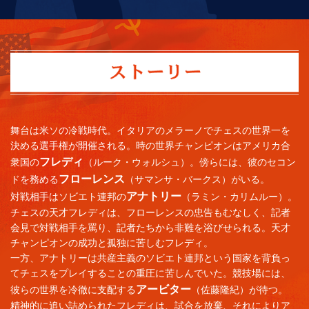
舞台は米ソの冷戦時代。イタリアのメラーノでチェスの世界一を
決める選手権が開催される。時の世界チャンピオンはアメリカ合
フレディ
衆国の
（ルーク・ウォルシュ）。傍らには、彼のセコン
フローレンス
ドを務める
（サマンサ・バークス）がいる。
アナトリー
対戦相手はソビエト連邦の
（ラミン・カリムルー）。
チェスの天才フレディは、フローレンスの忠告もむなしく、記者
会見で対戦相手を罵り、記者たちから非難を浴びせられる。天才
チャンピオンの成功と孤独に苦しむフレディ。
一方、アナトリーは共産主義のソビエト連邦という国家を背負っ
てチェスをプレイすることの重圧に苦しんでいた。競技場には、
アービター
彼らの世界を冷徹に支配する
（佐藤隆紀）が待つ。
精神的に追い詰められたフレディは、試合を放棄、それによりア