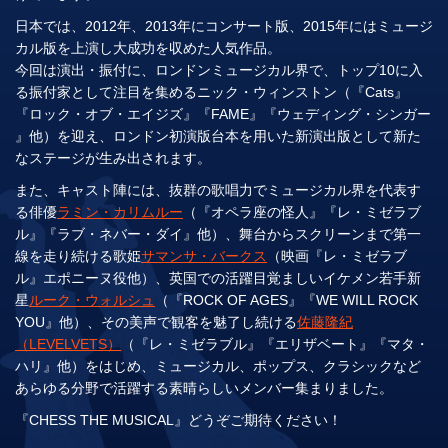
日本では、2012年、2013年にコンサート版、2015年にはミュージ
カル版を上演し大成功を収めた人気作品。
今回は演出・振付に、ロンドンミュージカル界で、トップ10に入
る振付家として注目を集めるニック・ウィンストン（『Cats』
『ロック・オブ・エイジズ』『FAME』『ウェディング・シンガー
』他）を迎え、ロンドン初演版台本を用いた新演出版として新た
なステージが生み出されます。
また、キャスト陣には、抜群の歌唱力でミュージカル界を代表す
る俳優
ラミン・カリムルー
（『オペラ座の怪人』『レ・ミゼラブ
ル』『ラブ・ネバー・ダイ』他）、舞台からスクリーンまで第一
線を走り続ける歌姫
サマンサ・バークス
（映画『レ・ミゼラブ
ル』エポニーヌ役他）、英国での活躍目覚ましいイケメン若手新
星
ルーク・ウォルシュ
（『ROCK OF AGES』『WE WILL ROCK
YOU』他）、その美声で観客を魅了し続ける
佐藤隆紀
（LEVELVETS）
（『レ・ミゼラブル』『エリザベート』『マタ・
ハリ』他）をはじめ、ミュージカル、ポップス、クラシックなど
あらゆる分野で活躍する素晴らしいメンバー集まりました。
『CHESS THE MUSICAL』どうぞご期待ください！