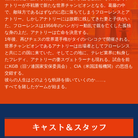
ナトリーが不戦勝で新たな世界チャンピオンとなる。葛藤の中
で、敵味方であるはずなのに恋に落ちてしまうフローレンスとア
ナトリー。しかしアナトリーには故郷に残してきた妻と子供がい
た。フローレンスは1956年のハンガリー動乱で親を亡くした孤独
な身の上だ。アナトリーは亡命を決意する。
1年後、再びチェスの世界選手権がタイのバンコクで開催される。
世界チャンピオンであるアナトリーは出場者としてフローレンス
と共にこの国に来ていた。そしてこの地に、テレビ業界に転身し
たフレディ、アナトリーの妻スヴェトラーナも現れる。試合を前
にKGB（旧ソ連国家安保委員会）、CIA（米国諜報機関）の思惑も
交錯する。
彼らの人生はどのような軌跡を描いていくのか……。
すべてを賭したゲームが始まる。