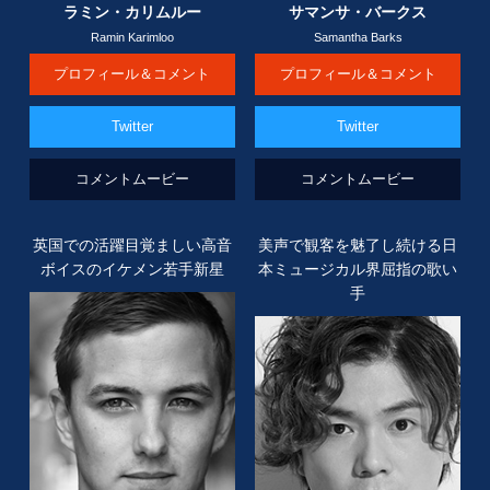
ラミン・カリムルー
サマンサ・バークス
Ramin Karimloo
Samantha Barks
プロフィール＆コメント
プロフィール＆コメント
Twitter
Twitter
コメントムービー
コメントムービー
英国での活躍目覚ましい
高音
美声で観客を魅了し続ける日
ボイスのイケメン
若手新星
本ミュージカル界屈指の歌い
手