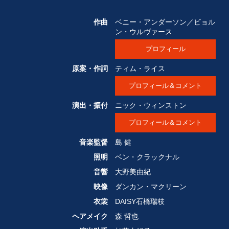
作曲
ベニー・アンダーソン／ビョル
ン・ウルヴァース
プロフィール
原案・作詞
ティム・ライス
プロフィール＆コメント
演出・振付
ニック・ウィンストン
プロフィール＆コメント
音楽監督
島 健
照明
ベン・クラックナル
音響
大野美由紀
映像
ダンカン・マクリーン
衣裳
DAISY石橋瑞枝
ヘアメイク
森 哲也