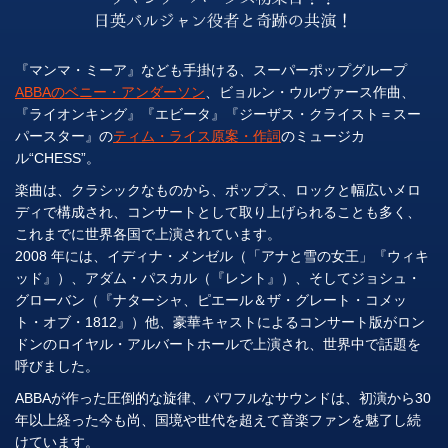
『マンマ・ミーア』なども手掛ける、スーパーポップグループ
ABBAのベニー・アンダーソン
、ビョルン・ウルヴァース作曲、
『ライオンキング』『エビータ』『ジーザス・クライスト＝スー
パースター』の
ティム・ライス原案・作詞
のミュージカ
ル“CHESS”。
楽曲は、クラシックなものから、ポップス、ロックと幅広いメロ
ディで構成され、コンサートとして取り上げられることも多く、
これまでに世界各国で上演されています。
2008 年には、イディナ・メンゼル（「アナと雪の女王」『ウィキ
ッド』）、アダム・パスカル（『レント』）、そしてジョシュ・
グローバン（『ナターシャ、ピエール＆ザ・グレート・コメッ
ト・オブ・1812』）他、豪華キャストによるコンサート版がロン
ドンのロイヤル・アルバートホールで上演され、世界中で話題を
呼びました。
ABBAが作った圧倒的な旋律、パワフルなサウンドは、初演から30
年以上経った今も尚、国境や世代を超えて音楽ファンを魅了し続
けています。