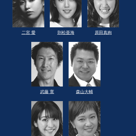
二宮 愛
則松亜海
原田真絢
武藤 寛
森山大輔