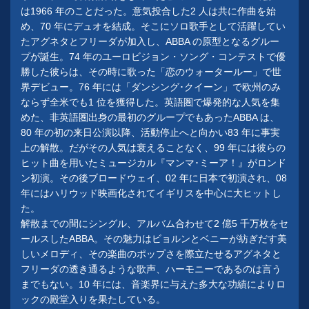
は1966 年のことだった。意気投合した2 人は共に作曲を始
め、70 年にデュオを結成。そこにソロ歌手として活躍してい
たアグネタとフリーダが加入し、ABBA の原型となるグルー
プが誕生。74 年のユーロビジョン・ソング・コンテストで優
勝した彼らは、その時に歌った「恋のウォータールー」で世
界デビュー。76 年には「ダンシング･クイーン」で欧州のみ
ならず全米でも1 位を獲得した。英語圏で爆発的な人気を集
めた、非英語圏出身の最初のグループでもあったABBA は、
80 年の初の来日公演以降、活動停止へと向かい83 年に事実
上の解散。だがその人気は衰えることなく、99 年には彼らの
ヒット曲を用いたミュージカル『マンマ･ミーア！』がロンド
ン初演。その後ブロードウェイ、02 年に日本で初演され、08
年にはハリウッド映画化されてイギリスを中心に大ヒットし
た。
解散までの間にシングル、アルバム合わせて2 億5 千万枚をセ
ールスしたABBA。その魅力はビョルンとベニーが紡ぎだす美
しいメロディ、その楽曲のポップさを際立たせるアグネタと
フリーダの透き通るような歌声、ハーモニーであるのは言う
までもない。10 年には、音楽界に与えた多大な功績によりロ
ックの殿堂入りを果たしている。