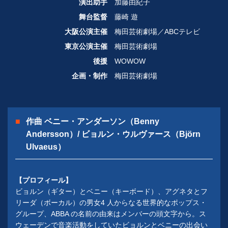
演出助手
加藤由紀子
舞台監督
藤崎 遊
大阪公演主催
梅田芸術劇場／ABCテレビ
東京公演主催
梅田芸術劇場
後援
WOWOW
企画・制作
梅田芸術劇場
作曲 ベニー・アンダーソン（Benny
Andersson）/ ビョルン・ウルヴァース（Björn
Ulvaeus）
【プロフィール】
ビョルン（ギター）とベニー（キーボード）、アグネタとフ
リーダ（ボーカル）の男女4 人からなる世界的なポップス・
グループ、ABBA の名前の由来はメンバーの頭文字から。ス
ウェーデンで音楽活動をしていたビョルンとベニーの出会い