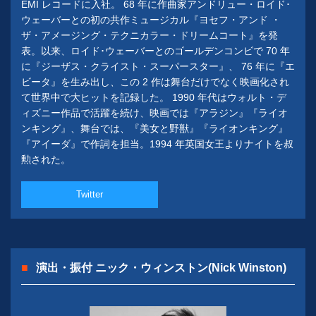
EMI レコードに入社。 68 年に作曲家アンドリュー・ロイド･
ウェーバーとの初の共作ミュージカル『ヨセフ・アンド ・
ザ・アメージング・テクニカラー・ドリームコート』を発
表。以来、ロイド･ウェーバーとのゴールデンコンビで 70 年
に『ジーザス・クライスト・スーパースター』、 76 年に『エ
ビータ』を生み出し、この 2 作は舞台だけでなく映画化され
て世界中で大ヒットを記録した。 1990 年代はウォルト・デ
ィズニー作品で活躍を続け、映画では『アラジン』『ライオ
ンキング』、舞台では、『美女と野獣』『ライオンキング』
『アイーダ』で作詞を担当。1994 年英国女王よりナイトを叔
勲された。
Twitter
演出・振付 ニック・ウィンストン(Nick Winston)