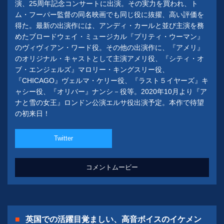
演、25周年記念コンサートに出演。その実力を買われ、ト
ム・フーパー監督の同名映画でも同じ役に抜擢、高い評価を
得た。最新の出演作には、アンディ・カールと並び主演を務
めたブロードウェイ・ミュージカル『プリティ・ウーマン』
のヴィヴィアン・ワード役。その他の出演作に、『アメリ』
のオリジナル・キャストとして主演アメリ役、『シティ・オ
ブ・エンジェルズ』マロリー・キングスリー役、
『CHICAGO』ヴェルマ・ケリー役、『ラスト５イヤーズ』キ
ャシー役、『オリバー』ナンシ－役等。2020年10月より『ア
ナと雪の女王』ロンドン公演エルサ役出演予定。本作で待望
の初来日！
Twitter
コメントムービー
英国での活躍目覚ましい、高音ボイスのイケメン