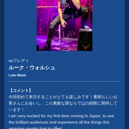
『ロック・オブ・エイジズ』
Richard Davenport Photography
asフレディ
ルーク・ウォルシュ
Luke Walsh
【コメント】
今回初めて来日することがとても楽しみです！素晴らしいお
客さんにお会いし、この素敵な国ならではの経験に期待して
います！
I am very excited for my first time coming to Japan, to see
the brilliant audiences and experience all the things this
amazing country has to offer!