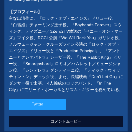
【プロフィール】
主な出演作に、『ロック・オブ・エイジズ』ドリュー役、
『白雪姫』チャーミング王子役、『Boybands Forever』スウ
ィング、ディズニー／3Zero2TV放送の『ペニー・オン・マー
ズ』マイク役、RCCL公演『We Will Rock You』ガリレオ役、
ノルウェージャン・クルーズライン公演の『ロック・オブ・
エイジズ』ドリュー役と『Production Principal』、『アント
ニーとクレオパトラ』シーザー役、『The Rabbit King』ビリ
ー役、『Smorgasbard』ロミオ／ハムレット／ミュージシャ
ン役、『シンデレラ』ダンディーニ役、『ディック・ウィッ
ティントン』ディック役。また、長編映画『Don’t Let Go』に
ダンサー役で出演。 4人編成のロックバンド、『In The
City』にてリード・ボーカルとリズム・ギターを務めている。
Twitter
コメントムービー