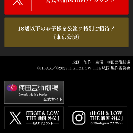
2026/5/25
舞台『HiGH&LOW THE 戦国 外伝』笑大郎
（LDH SCREAM）降板のお知らせ
18歳以下のお子様を公演に特別ご招待！
2026/5/21
《東京公演》
『HiGH&LOW THE 戦国 外伝』メインビジュアル
を公開しました！
2026/5/14
企画・制作・主催：梅田芸術劇場
舞台『HiGH＆LOW THE 戦国 外伝』東京公演、
©HI-AX／©2023 HiGH&LOW THE 戦国 製作委員会
18歳以下の子供たちの公演ご招待を【5/16(土)10:00
～】受付開始！
2026/4/16
『HiGH＆LOW THE 戦国 外伝』文化庁「劇場・音
楽堂等における子供舞台芸術鑑賞体験支援事業」に
伴う取り組み実施のお知らせ
2026/4/16