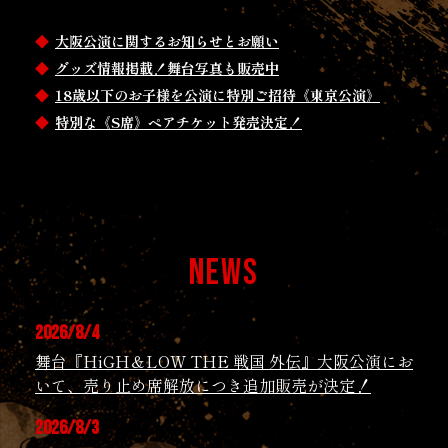
大阪公演に関するお知らせとお願い
グッズ情報掲載！舞台写真も販売中
18歳以下のお子様を公演に特別ご招待《東京公演》
特別な《S席》ペアチケット発売決定！
NEWS
2026/8/4
舞台『HiGH＆LOW THE 戦国 外伝』大阪公演にお
いて、売り止め席解放につき追加販売が決定！
2026/8/3