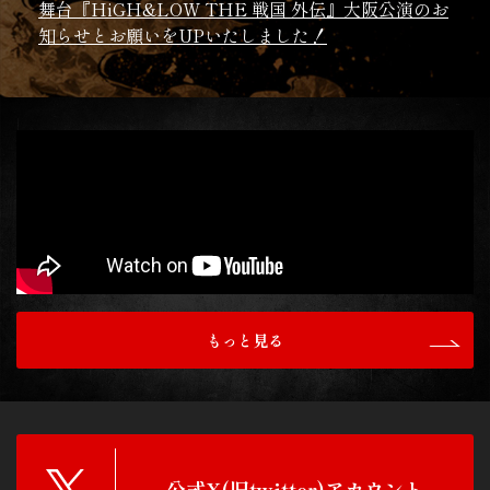
舞台『HiGH&LOW THE 戦国 外伝』大阪公演のお
知らせとお願いをUPいたしました！
2026/7/16
『HiGH&LOW THE 戦国 外伝』舞台写真を
7/19（日）12時公演より販売開始！
2026/7/8
『HiGH＆LOW THE 戦国 外伝』東京公演に関する
お知らせとグッズ情報をアップしました！
2026/6/29
『HiGH&LOW THE 戦国 外伝』キャストビジュア
もっと見る
ル（第2弾）・相関図を公開しました！
2026/6/29
『HiGH&LOW THE 戦国 外伝』千社札イベントを
公開しました！
公式X(旧twitter)アカウント