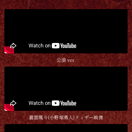
公演 ver.
叢雲颯斗(小野塚勇人)ティザー映像