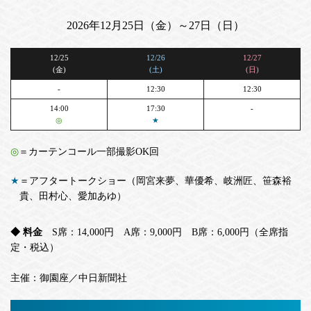
2026年12月25日（金）～27日（日）
12/25
12/26
12/27
(金)
(土)
(日)
-
12:30
12:30
14:00
17:30
-
◎
★
◎
＝カーテンコール一部撮影OK回
★
＝アフタートークショー（岡宮来夢、華優希、岐洲匠、笹森裕
貴、田村心、愛加あゆ）
◆ 料金
S席：14,000円 A席：9,000円 B席：6,000円（全席指
定・税込）
主催：御園座／中日新聞社