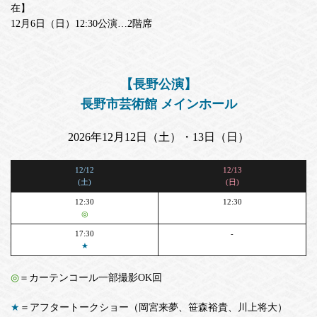
在】
12月6日（日）12:30公演…2階席
【長野公演】
長野市芸術館 メインホール
2026年12月12日（土）・13日（日）
12/12
12/13
(土)
(日)
12:30
12:30
◎
17:30
-
★
◎
＝カーテンコール一部撮影OK回
★
＝アフタートークショー（岡宮来夢、笹森裕貴、川上将大）