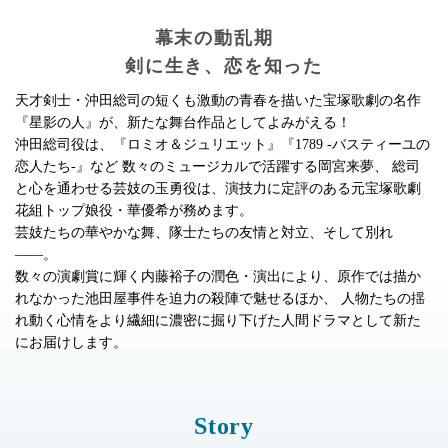
幕末の動乱期
剣に生き、恋を知った
天才剣士・沖田総司の短くも激動の青春を描いた宝塚歌劇の名作
『星影の人』が、新たな舞台作品としてよみがえる！
沖田総司役は、『ロミオ＆ジュリエット』『1789 -バスティーユの
恋人たち-』など
数々のミュージカルで活躍する岡宮来夢、
総司
と心を通わせる芸妓の玉勇役は、演技力に定評のある元宝塚歌劇
花組トップ娘役・華優希が務めます。
芸妓たちの華やかな舞、隊士たちの友情と対立、そして別れ
――。
数々の演劇賞に輝く内藤裕子の潤色・演出により、原作では描か
れなかった池田屋事件を迫力の殺陣で魅せるほか、
人物たちの揺
れ動く心情をより繊細に濃密に掘り下げた人間ドラマとして新た
にお届けします。
Story