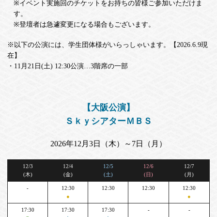
※イベント実施回のチケットをお持ちの皆様ご参加いただけま
す。
※登壇者は急遽変更になる場合もございます。
※以下の公演には、学生団体様がいらっしゃいます。【2026.6.9現
在】
・11月21日(土) 12:30公演…3階席の一部
【大阪公演】
ＳｋｙシアターＭＢＳ
2026年12月3日（木）～7日（月）
12/3
12/4
12/5
12/6
12/7
(木)
(金)
(土)
(日)
(月)
-
12:30
12:30
12:30
12:30
●
●
17:30
17:30
17:30
-
-