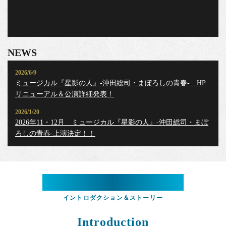
NEWS
2026/6/9
ミュージカル『星影の人』-沖田総司・まぼろしの青春- HP
リニューアル＆公演詳細発表！
2026/1/20
2026年11・12月 ミュージカル『星影の人』-沖田総司・まぼ
ろしの青春-上演決定！！
Introduction
&
Story
イントロダクション＆ストーリー
Introduction