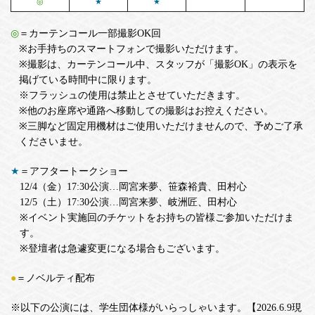
◎
★
★
◎
＝カーテンコール一部撮影OK回
※お手持ちのスマートフォンで撮影いただけます。
※撮影は、カーテンコール中、スタッフが「撮影OK」の表示を
掲げている時間中に限ります。
※フラッシュの使用は禁止とさせていただきます。
※他のお座席や通路へ移動しての撮影はお控えください。
※三脚など固定用機材はご使用いただけませんので、予めご了承
くださいませ。
★
＝アフタートークショー
12/4（金）17:30公演…岡宮来夢、笹森裕貴、田村心
12/5（土）17:30公演…岡宮来夢、岐洲匠、田村心
※イベント実施回のチケットをお持ちの皆様ご参加いただけま
す。
※登壇者は急遽変更になる場合もございます。
●
＝ノベルティ配布
※以下の公演には、学生団体様がいらっしゃいます。【2026.6.9現