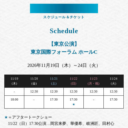
Schedule
&
Ticket
スケジュール＆チケット
Schedule
【東京公演】
東京国際フォーラム ホールC
2026年11月19日（木）～24日（火）
11/19
11/20
11/21
11/22
11/23
11/24
(木)
(金)
(土)
(日)
(月・祝)
(火)
-
12:30
12:30
12:30
12:30
12:30
18:00
-
17:30
17:30
-
17:30
★
★
＝アフタートークショー
11/22（日）17:30公演…岡宮来夢、華優希、岐洲匠、田村心