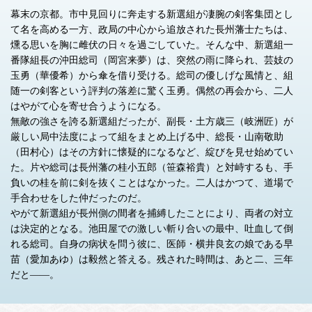
幕末の京都。市中見回りに奔走する新選組が凄腕の剣客集団とし
て名を高める一方、政局の中心から追放された長州藩士たちは、
燻る思いを胸に雌伏の日々を過ごしていた。そんな中、新選組一
番隊組長の沖田総司（岡宮来夢）は、突然の雨に降られ、芸妓の
玉勇（華優希）から傘を借り受ける。総司の優しげな風情と、組
随一の剣客という評判の落差に驚く玉勇。偶然の再会から、二人
はやがて心を寄せ合うようになる。
無敵の強さを誇る新選組だったが、副長・土方歳三（岐洲匠）が
厳しい局中法度によって組をまとめ上げる中、総長・山南敬助
（田村心）はその方針に懐疑的になるなど、綻びを見せ始めてい
た。片や総司は長州藩の桂小五郎（笹森裕貴）と対峙するも、手
負いの桂を前に剣を抜くことはなかった。二人はかつて、道場で
手合わせをした仲だったのだ。
やがて新選組が長州側の間者を捕縛したことにより、両者の対立
は決定的となる。池田屋での激しい斬り合いの最中、吐血して倒
れる総司。自身の病状を問う彼に、医師・横井良玄の娘である早
苗（愛加あゆ）は毅然と答える。残された時間は、あと二、三年
だと――。