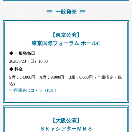
詳細・お申し込み
一般発売
【大阪公演】対象
2026/12/6(日) 12:30公演
チケット購入（抽選）
【東京公演】
詳細はこちら
東京国際フォーラム ホールC
ご利用には、梅田芸術劇場ネット会員
◆ 一般発売日
(年会費2,000円)への登録が必要です
2026/8/23（日）10:00
◆ 料金
利用登録 (年会費2,000円)
S席：14,000円 A席：9,000円 B席：6,000円（全席指定・税
込）
>>座席表はコチラ（PDF）
【大阪公演】
ＳｋｙシアターＭＢＳ