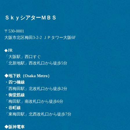
ＳｋｙシアターＭＢＳ
〒530-0001
大阪市北区梅田3-2-2 ＪＰタワー大阪6F
◆JR
「大阪駅」西口すぐ
「北新地駅」西改札口から徒歩5分
◆地下鉄（Osaka Metro）
・四つ橋線
「西梅田駅」北改札口から徒歩2分
・御堂筋線
「梅田駅」南改札口から徒歩6分
・谷町線
「東梅田駅」北西改札口から徒歩7分
◆阪神電車