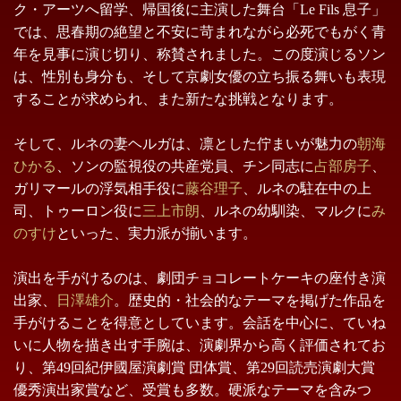
ク・アーツへ留学、帰国後に主演した舞台「Le Fils 息子」
では、思春期の絶望と不安に苛まれながら必死でもがく青
年を見事に演じ切り、称賛されました。この度演じるソン
は、性別も身分も、そして京劇女優の立ち振る舞いも表現
することが求められ、また新たな挑戦となります。
そして、ルネの妻ヘルガは、凛とした佇まいが魅力の
朝海
ひかる
、ソンの監視役の共産党員、チン同志に
占部房子
、
ガリマールの浮気相手役に
藤谷理子
、ルネの駐在中の上
司、トゥーロン役に
三上市朗
、ルネの幼馴染、マルクに
み
のすけ
といった、実力派が揃います。
演出を手がけるのは、劇団チョコレートケーキの座付き演
出家、
日澤雄介
。歴史的・社会的なテーマを掲げた作品を
手がけることを得意としています。会話を中心に、ていね
いに人物を描き出す手腕は、演劇界から高く評価されてお
り、第49回紀伊國屋演劇賞 団体賞、第29回読売演劇大賞
優秀演出家賞など、受賞も多数。硬派なテーマを含みつ