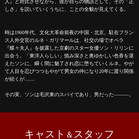
人』と対比させながら、彼が自らの物語として、その「正
しさ」を説いていくうちに、ことの全貌が見えてくる。
時は1960年代、文化大革命前夜の中国・北京。駐在フラン
ス人外交官のルネ・ガリマールは、社交の場でオペラ
『蝶々夫人』を披露した京劇のスター女優ソン・リリンに
出会う。「東洋人らしい」慎み深さと奥ゆかしい色香を湛
えたソンに、瞬く間に魅了され恋に堕ちていくルネ。やが
て人目を忍びつつもやがて男女の仲になり20年に渡り関係
が続くが……
その実、ソンは毛沢東のスパイであり、男だった―――。
キャスト
スタッフ
＆