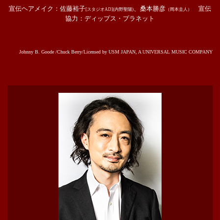
宣伝ヘアメイク：佐藤裕子
、桑本勝彦
宣伝
[スタジオAD](内野聖陽)
（岡本圭人）
協力：ディップス・プラネット
Johnny B. Goode /Chuck Berry/Licensed by USM JAPAN, A UNIVERSAL MUSIC COMPANY