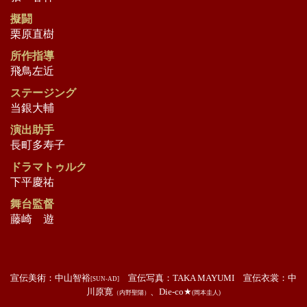
擬闘
栗原直樹
所作指導
飛鳥左近
ステージング
当銀大輔
演出助手
長町多寿子
ドラマトゥルク
下平慶祐
舞台監督
藤崎 遊
宣伝美術：中山智裕
宣伝写真：TAKA MAYUMI 宣伝衣裳：中
[SUN-AD]
川原寛
、Die-co★
（内野聖陽）
(岡本圭人)