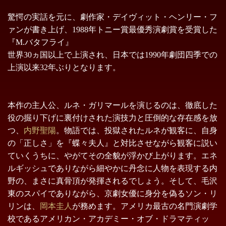
驚愕の実話を元に、劇作家・デイヴィット・ヘンリー・フ
ァンが書き上げ、1988年トニー賞最優秀演劇賞を受賞した
『M.バタフライ』
世界30ヵ国以上で上演され、日本では1990年劇団四季での
上演以来32年ぶりとなります。
本作の主人公、ルネ・ガリマールを演じるのは、徹底した
役の掘り下げに裏付けされた演技力と圧倒的な存在感を放
つ、
内野聖陽
。物語では、投獄されたルネが観客に、自身
の「正しさ」を『蝶々夫人』と対比させながら観客に説い
ていくうちに、やがてその全貌が浮かび上がります。エネ
ルギッシュでありながら細やかに丹念に人物を表現する内
野の、まさに真骨頂が発揮されるでしょう。そして、毛沢
東のスパイでありながら、京劇女優に身分を偽るソン・リ
リンは、
岡本圭人
が務めます。アメリカ最古の名門演劇学
校であるアメリカン・アカデミー・オブ・ドラマティッ