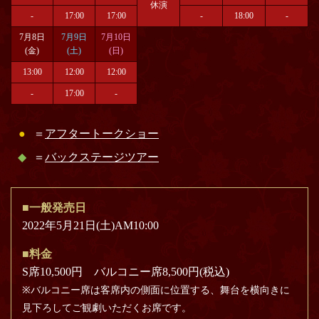
休演
-
17:00
17:00
-
18:00
-
7月8日
7月9日
7月10日
(金)
(土)
(日)
13:00
12:00
12:00
-
17:00
-
●
＝
アフタートークショー
◆
＝
バックステージツアー
■一般発売日
2022年5月21日(土)AM10:00
■料金
S席10,500円 バルコニー席8,500円(税込)
※バルコニー席は客席内の側面に位置する、舞台を横向きに
見下ろしてご観劇いただくお席です。