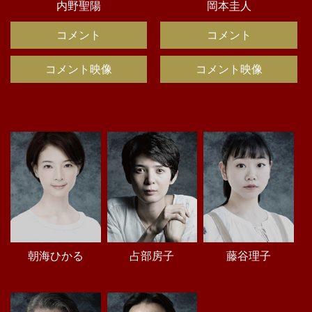
内野聖陽
岡本圭人
コメント
コメント
コメント映像
コメント映像
朝海ひかる
占部房子
藤谷理子