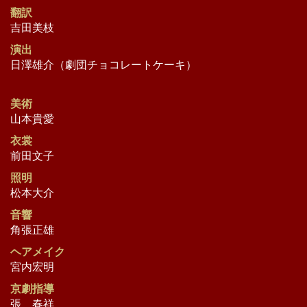
翻訳
吉田美枝
演出
日澤雄介（劇団チョコレートケーキ）
美術
山本貴愛
衣裳
前田文子
照明
松本大介
音響
角張正雄
ヘアメイク
宮内宏明
京劇指導
張 春祥