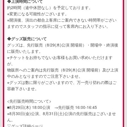
◆上演時間について
約
2
時間（途中休憩なし）を予定しております。
※変更になる可能性がございます。
※開演後、演出の都合上客席にご案内できない時間帯がござい
ますのでスタッフの指示に従って客席内にお入り下さい。
◆グッズ販売について
グッズは、先行販売（
8/29(
木
)
公演 開場前）・開場中・終演後
に販売いたします。
※チケットをお持ちでないお客様もお買い求めいただけます
が、
物販所へのご案内は先行販売（
8/29(
木
)
公演 開場前）及び上演
中のみとなりますのでご注意下さいませ。
※グッズは数に限りがございますので、万一売り切れの際はご
容赦下さいませ。
<
先行販売時間について
>
■
8
月
29
日
(
木
) 18:00
公演 →先行販売
16:00-16:45
※
8
月
30
日
(
金
)
公演、
8
月
31
日
(
土
)
公演の先行販売はございませ
ん。
▽グッズ詳細ページ