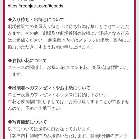
https://reonjack.com/#goods
◆入り待ち・出待ちについて
劇場付近での楽屋入り待ち・出待ち行為は禁止とさせていただ
きます。その他、劇場及び劇場近隣の皆様にご迷惑となる行為
はご遠慮ください。 劇場敷地内ではスタッフの指示・案内にご
協力いただきますようお願い申し上げます。
◆お祝い花について
スペースの関係上、お祝い花
(
スタンド花、楽屋花
)
は拝辞いた
します。
◆出演者へのプレゼントやお手紙について
ロビー設置のプレゼントボックスにお預け下さい。
生花と飲食物に関しましては、お受け取りすることができませ
んので、予めご了承下さい。
◆写真撮影について
以下については撮影可能となっております。
【客席内】開場中のみ撮影いただけます。開演
5
分前のアナウ