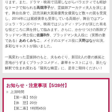
ります。また、ドラマ・映画で活躍しながらバラエティでも軽妙
なトークで知られる
高畑淳子
が、霊媒師アーカティ夫人を演じま
す。舞台出身で、読売演劇大賞最優秀女優賞など数々の賞を受賞
し、2014年には紫綬褒章も受章している高畑が、舞台ではアン
ジェラ・ランズベリー、映画ではジュディ・デンチが演じた有名
な役どころに満を持して臨みます。さらに、かかりつけの医師ブ
ラッドマン博士役に
佐藤B作
、ブラッドマン夫人役に（実際の妻
である）
あめくみちこ
、メイドのエディス役に
天野はな
が出演。
多彩なキャストが揃いました。
一風変わった霊媒師のもと、夫をめぐり、新旧2人の妻の嫉妬と
意地がうずまくブラックコメディ。豪華キャストにより、新たな
解釈で生まれ変わる『陽気な幽霊』に、是非ご期待ください！
お知らせ・注意事項【5/28付】
○
上演時間
【第一幕】
55
分
【休 憩】
20
分
【第二幕】
1
時間
45
分