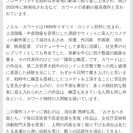
ブロードウェイを始め世界各地の劇場で繰り返し上演され、再び
2020年に映画化されるなど、カワードの喜劇の最高傑作と言わ
れています。
ノエル・カワードは1899年イギリス・ロンドン郊外に生まれ、
上流階級・中産階級を背景にした洒脱でウィットに富んだコメデ
ィの劇作家として成功をおさめ、俳優、作詞家、作曲家、演出
家、映画監督、プロデューサーとして多彩に活躍し、社交界のセ
レブリティとしても有名でした。喜劇を中心に四十数篇の戯曲を
書き、その代表作のひとつが『陽気な幽霊』です。カワードはこ
の作品を、第二次世界大戦中のロンドン大空襲で数々の死と破壊
に直面した経験を元にして、わずか６日間で書き上げたと言いま
す。戦時中に幽霊を題材にしたコメディを上演することに否定的
な意見が多かったものの、その予測を裏切り、多くの熱狂的な観
客に迎え入れられたこの作品は、幽霊も生きている人間も同じ存
在という、カワード独特の人間観を描いています。
この傑作コメディに挑むのは、演出家 熊林弘高。『おそるべき
親たち』で毎日芸術賞千田是也賞を受賞（作品は、文化庁芸術祭
演劇部門大賞を受賞）、人間の内面を深く掘り下げる演出は名だ
たる名優から厚い信頼を受け、数々の話題作を演出してきまし