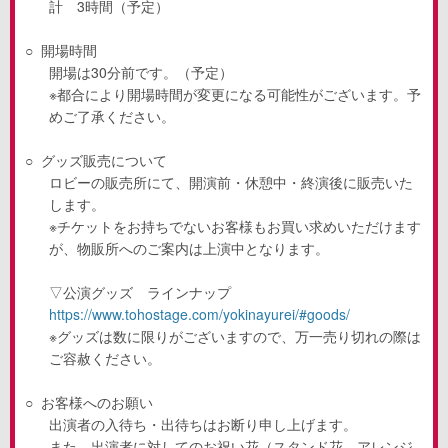
計
3
時間（予定）
○
開場時間
開場は
30
分前です。（予定）
※都合により開場時間が変更になる可能性がございます。予
めご了承ください。
○
グッズ販売について
ロビーの販売所にて、開演前・休憩中・終演後に販売いた
します。
※チケットをお持ちでないお客様もお買い求めいただけます
が、物販所へのご案内は上演中となります。
▽公演グッズ ラインナップ
https://www.tohostage.com/yokinayurei/#goods/
※グッズは数に限りがございますので、万一売り切れの際は
ご容赦ください。
○
お客様へのお願い
出演者の入待ち・出待ちはお断り申し上げます。
また、出演者に対してのお祝い花（スタンド花、アレンジ