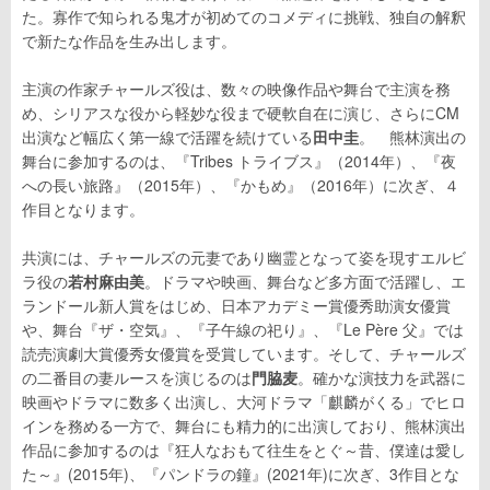
た。寡作で知られる鬼才が初めてのコメディに挑戦、独自の解釈
で新たな作品を生み出します。
主演の作家チャールズ役は、数々の映像作品や舞台で主演を務
め、シリアスな役から軽妙な役まで硬軟自在に演じ、さらにCM
出演など幅広く第一線で活躍を続けている
田中圭
。 熊林演出の
舞台に参加するのは、『Tribes トライブス』（2014年）、『夜
への長い旅路』（2015年）、『かもめ』（2016年）に次ぎ、４
作目となります。
共演には、チャールズの元妻であり幽霊となって姿を現すエルビ
ラ役の
若村麻由美
。ドラマや映画、舞台など多方面で活躍し、エ
ランドール新人賞をはじめ、日本アカデミー賞優秀助演女優賞
や、舞台『ザ・空気』、『子午線の祀り』、『Le Père 父』では
読売演劇大賞優秀女優賞を受賞しています。そして、チャールズ
の二番目の妻ルースを演じるのは
門脇麦
。確かな演技力を武器に
映画やドラマに数多く出演し、大河ドラマ「麒麟がくる」でヒロ
インを務める一方で、舞台にも精力的に出演しており、熊林演出
作品に参加するのは『狂人なおもて往生をとぐ～昔、僕達は愛し
た～』(2015年)、『パンドラの鐘』(2021年)に次ぎ、3作目とな