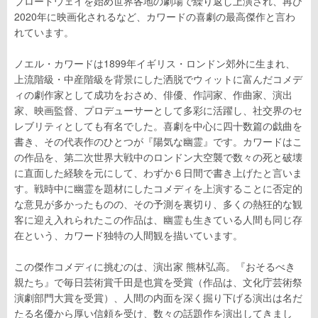
ブロードウェイを始め世界各地の劇場で繰り返し上演され、再び
2020年に映画化されるなど、カワードの喜劇の最高傑作と言わ
れています。
ノエル・カワードは1899年イギリス・ロンドン郊外に生まれ、
上流階級・中産階級を背景にした洒脱でウィットに富んだコメデ
ィの劇作家として成功をおさめ、俳優、作詞家、作曲家、演出
家、映画監督、プロデューサーとして多彩に活躍し、社交界のセ
レブリティとしても有名でした。喜劇を中心に四十数篇の戯曲を
書き、その代表作のひとつが『陽気な幽霊』です。カワードはこ
の作品を、第二次世界大戦中のロンドン大空襲で数々の死と破壊
に直面した経験を元にして、わずか６日間で書き上げたと言いま
す。戦時中に幽霊を題材にしたコメディを上演することに否定的
な意見が多かったものの、その予測を裏切り、多くの熱狂的な観
客に迎え入れられたこの作品は、幽霊も生きている人間も同じ存
在という、カワード独特の人間観を描いています。
この傑作コメディに挑むのは、演出家 熊林弘高。『おそるべき
親たち』で毎日芸術賞千田是也賞を受賞（作品は、文化庁芸術祭
演劇部門大賞を受賞）、人間の内面を深く掘り下げる演出は名だ
たる名優から厚い信頼を受け、数々の話題作を演出してきまし