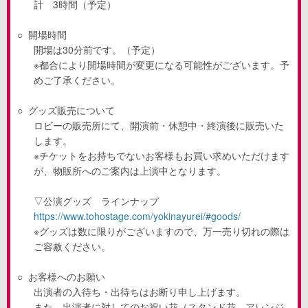
計
3
時間（予定）
○
開場時間
開場は
30
分前です。（予定）
※都合により開場時間が変更になる可能性がございます。予
めご了承ください。
○
グッズ販売について
ロビーの販売所にて、開演前・休憩中・終演後に販売いた
します。
※チケットをお持ちでないお客様もお買い求めいただけます
が、物販所へのご案内は上演中となります。
▽公演グッズ ラインナップ
https://www.tohostage.com/yokinayurei/#goods/
※グッズは数に限りがございますので、万一売り切れの際は
ご容赦ください。
○
お客様へのお願い
出演者の入待ち・出待ちはお断り申し上げます。
また、出演者に対してのお祝い花（スタンド花、アレンジ