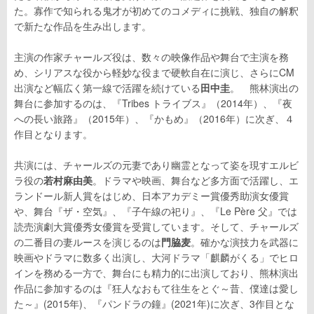
た。寡作で知られる鬼才が初めてのコメディに挑戦、独自の解釈
で新たな作品を生み出します。
主演の作家チャールズ役は、数々の映像作品や舞台で主演を務
め、シリアスな役から軽妙な役まで硬軟自在に演じ、さらにCM
出演など幅広く第一線で活躍を続けている
田中圭
。 熊林演出の
舞台に参加するのは、『Tribes トライブス』（2014年）、『夜
への長い旅路』（2015年）、『かもめ』（2016年）に次ぎ、４
作目となります。
共演には、チャールズの元妻であり幽霊となって姿を現すエルビ
ラ役の
若村麻由美
。ドラマや映画、舞台など多方面で活躍し、エ
ランドール新人賞をはじめ、日本アカデミー賞優秀助演女優賞
や、舞台『ザ・空気』、『子午線の祀り』、『Le Père 父』では
読売演劇大賞優秀女優賞を受賞しています。そして、チャールズ
の二番目の妻ルースを演じるのは
門脇麦
。確かな演技力を武器に
映画やドラマに数多く出演し、大河ドラマ「麒麟がくる」でヒロ
インを務める一方で、舞台にも精力的に出演しており、熊林演出
作品に参加するのは『狂人なおもて往生をとぐ～昔、僕達は愛し
た～』(2015年)、『パンドラの鐘』(2021年)に次ぎ、3作目とな