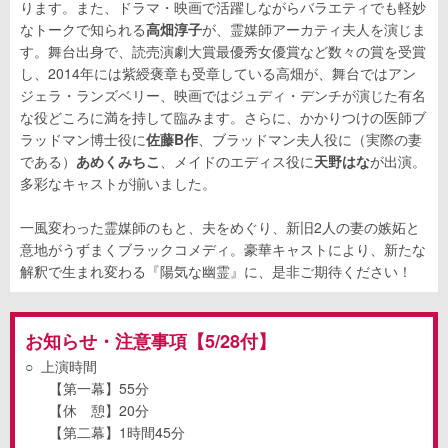
ります。また、ドラマ・映画で活躍しながらバラエティでも軽妙
なトークで知られる
高畑淳子
が、霊媒師アーカティ夫人を演じま
す。舞台出身で、読売演劇大賞最優秀女優賞など数々の賞を受賞
し、2014年には紫綬褒章も受章している高畑が、舞台ではアン
ジェラ・ランズベリー、映画ではジュディ・デンチが演じた有名
な役どころに満を持して臨みます。さらに、かかりつけの医師ブ
ラッドマン博士役に
佐藤B作
、ブラッドマン夫人役に（実際の妻
である）
あめくみちこ
、メイドのエディス役に
天野はな
が出演。
多彩なキャストが揃いました。
一風変わった霊媒師のもと、夫をめぐり、新旧2人の妻の嫉妬と
意地がうずまくブラックコメディ。豪華キャストにより、新たな
解釈で生まれ変わる『陽気な幽霊』に、是非ご期待ください！
お知らせ・注意事項【5/28付】
○
上演時間
【第一幕】
55
分
【休 憩】
20
分
【第二幕】
1
時間
45
分