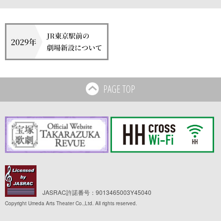
PAGE TOP
JASRAC許諾番号：9013465003Y45040
Copyright Umeda Arts Theater Co.,Ltd. All rights reserved.