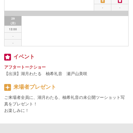
-
-
29
(月)
13:00
-
-
イベント
アフタートークショー
【出演】湖月わたる 柚希礼音 瀬戸山美咲
来場者プレゼント
ご来場者全員に、湖月わたる、柚希礼音の未公開ツーショット写
真をプレゼント！
お楽しみに！