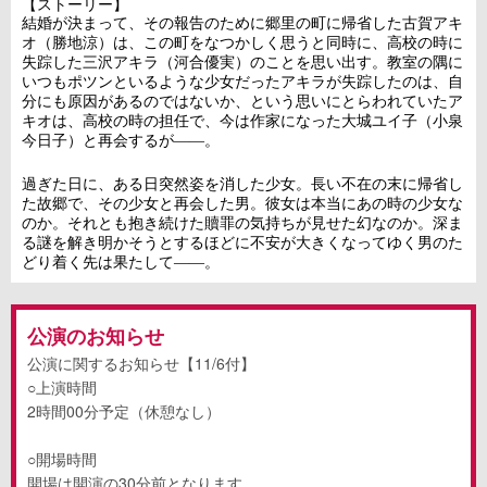
【ストーリー】
結婚が決まって、その報告のために郷里の町に帰省した古賀アキ
オ（勝地涼）は、この町をなつかしく思うと同時に、高校の時に
失踪した三沢アキラ（河合優実）のことを思い出す。教室の隅に
いつもポツンといるような少女だったアキラが失踪したのは、自
分にも原因があるのではないか、という思いにとらわれていたア
キオは、高校の時の担任で、今は作家になった大城ユイ子（小泉
今日子）と再会するが――。
過ぎた日に、ある日突然姿を消した少女。長い不在の末に帰省し
た故郷で、その少女と再会した男。彼女は本当にあの時の少女な
のか。それとも抱き続けた贖罪の気持ちが見せた幻なのか。深ま
る謎を解き明かそうとするほどに不安が大きくなってゆく男のた
どり着く先は果たして――。
公演のお知らせ
公演に関するお知らせ【11/6付】
○上演時間
2時間00分予定（休憩なし）
○開場時間
開場は開演の30分前となります。