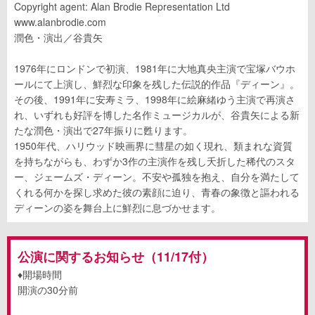
Copyright agent: Alan Brodie Representation Ltd
www.alanbrodie.com
潤色・演出／谷貴矢
1976年にロンドンで初演、1981年に大地真央主演で宝塚バウホ
ールにて上演し、鮮烈な印象を残した伝説的作品『ディーン』。
その後、1991年に安寿ミラ、1998年に絵麻緒ゆう主演で再演さ
れ、いずれも好評を博した名作ミュージカルが、谷貴矢による新
たな潤色・演出で27年振りに甦ります。
1950年代、ハリウッド映画界に彗星の如く現れ、類まれな資質
を持ちながらも、わずか3作の主演作を残し夭折した稀代のスタ
ー、ジェームズ・ディーン。不安や孤独を抱え、自分を満たして
くれる何かを探し求めた彼の素顔に迫り、青春の象徴と謳われる
ディーンの姿を舞台上に鮮烈に息づかせます。
公演に関するお知らせ（11/17付）
♦開場時間
開演の30分前