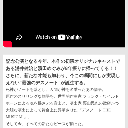
記念公演となる今年、本作の初演オリジナルキャストで
ある浦井健治と濱田めぐみが8年振りに帰ってくる！！
さらに、新たな才能も加わり、今この瞬間にしか実現し
えない“最強のデスノート”が誕生する。
死神がノートを落とし、人間が神を名乗ったあの物語。
原作のスリリングな物語を、世界的作曲家 フランク・ワイルド
ホーンによる魂を揺さぶる音楽と、演出家 栗山民也の緻密かつ
大胆な演出によって舞台上に昇華させた『デスノート
THE
MUSICAL
』。
そして今、すべての新たなピースが揃った。