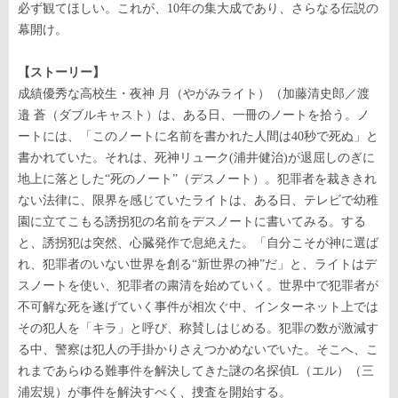
必ず観てほしい。これが、
10
年の集大成であり、さらなる伝説の
幕開け。
【ストーリー】
成績優秀な高校生・夜神 月（やがみライト）（加藤清史郎／渡
邉 蒼（ダブルキャスト）は、ある日、一冊のノートを拾う。ノ
ートには、「このノートに名前を書かれた人間は
40
秒で死ぬ」と
書かれていた。それは、死神リューク
(
浦井健治
)
が退屈しのぎに
地上に落とした
“
死のノート
”
（デスノート）。犯罪者を裁ききれ
ない法律に、限界を感じていたライトは、ある日、テレビで幼稚
園に立てこもる誘拐犯の名前をデスノートに書いてみる。する
と、誘拐犯は突然、心臓発作で息絶えた。「自分こそが神に選ば
れ、犯罪者のいない世界を創る
“
新世界の神
”
だ」と、ライトはデ
スノートを使い、犯罪者の粛清を始めていく。世界中で犯罪者が
不可解な死を遂げていく事件が相次ぐ中、インターネット上では
その犯人を「キラ」と呼び、称賛しはじめる。犯罪の数が激減す
る中、警察は犯人の手掛かりさえつかめないでいた。そこへ、こ
れまであらゆる難事件を解決してきた謎の名探偵
L
（エル）（三
浦宏規）が事件を解決すべく、捜査を開始する。