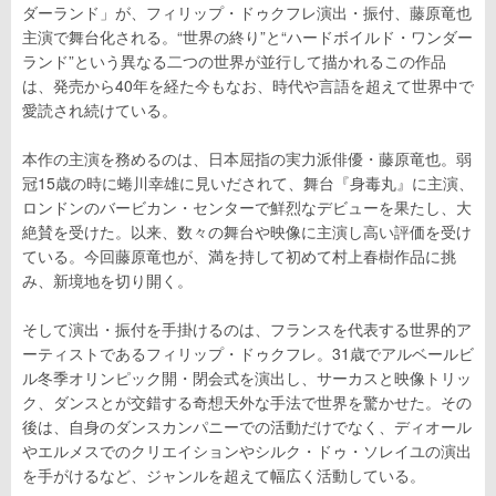
ダーランド」が、フィリップ・ドゥクフレ演出・振付、藤原竜也
主演で舞台化される。“世界の終り”と“ハードボイルド・ワンダー
ランド”という異なる二つの世界が並行して描かれるこの作品
は、発売から40年を経た今もなお、時代や言語を超えて世界中で
愛読され続けている。
本作の主演を務めるのは、日本屈指の実力派俳優・藤原竜也。弱
冠15歳の時に蜷川幸雄に見いだされて、舞台『身毒丸』に主演、
ロンドンのバービカン・センターで鮮烈なデビューを果たし、大
絶賛を受けた。以来、数々の舞台や映像に主演し高い評価を受け
ている。今回藤原竜也が、満を持して初めて村上春樹作品に挑
み、新境地を切り開く。
そして演出・振付を手掛けるのは、フランスを代表する世界的ア
ーティストであるフィリップ・ドゥクフレ。31歳でアルベールビ
ル冬季オリンピック開・閉会式を演出し、サーカスと映像トリッ
ク、ダンスとが交錯する奇想天外な手法で世界を驚かせた。その
後は、自身のダンスカンパニーでの活動だけでなく、ディオール
やエルメスでのクリエイションやシルク・ドゥ・ソレイユの演出
を手がけるなど、ジャンルを超えて幅広く活動している。