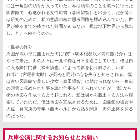
には一角獣の頭骨が入っていた。私は頭骨のことを調べに行った
図書館で、心魅かれる女性司書（森田望智）と出会う。だが博士
は研究のために、私の意識の核に思考回路を埋め込んでいた。世
界が終るまでの残された時間が迫るなか、私は地下世界から脱出
し、どこへ向かうのか。
・世界の終り
周囲が高い壁に囲まれた街に“僕”（駒木根葵汰／島村龍乃介）は
やって来た。街の人々は一見平穏な日々を過ごしている。僕は街
に入る際に門番（松田慎也）によって影を切り離され、いず
れ“影”（宮尾俊太郎）が死ぬと同時に心を失うと知らされる。僕
は古い図書館で美しい少女（森田望智）に助けられながら一角獣
の頭骨に収められた夢を読む仕事を与えられていたが、“影”から
街の地図を作成するよう頼まれる。影は街から脱出する方法を模
索していたのだ。僕は地図を完成させるために、図書館の彼女や
大佐、発電所の青年（藤田ハル）から話を聞き、街の正体を探る
のだった。
兵庫公演に関するお知らせとお願い