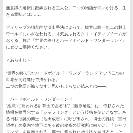
無意識の選択に翻弄される主人公。二つの物語が問いかける、生
きる意味とは……。
フィリップの独創的な演出手法によって、観客は唯一無二の村上
ワールドにいざなわれる。才気あふれるクリエイティブチームが
おくる、舞台『世界の終りとハードボイルド・ワンダーランド』
にぜひご期待ください。
＜あらすじ＞
“世界の終り”と“ハードボイルド・ワンダーランド”という二つの
世界が同時進行で描かれる。
二つの物語が織りなす、思いもよらない結末とは――。
・ハードボイルド・ワンダーランド
“組織”に雇われる計算士である“私”（藤原竜也）は、依頼された
情報を暗号化する「シャフリング」という技術を使いこなす。あ
る日私は謎の博士（池田成志）に呼び出され、博士の孫娘（富田
望生）の案内で地下にある彼の秘密の研究所に向かい、「シャフ
リング」を依頼される。博士に渡された贈り物を開けると、そこ