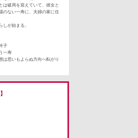
とは破局を迎えていて、彼女と
場のない一寿に、夫婦の家に住
らしが始まる。
吟子
う一寿
態は思いもよらぬ方向へ転がり
付】