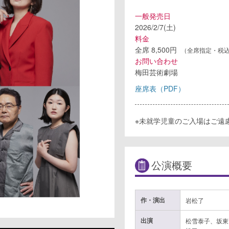
一般発売日
2026/2/7(土)
料金
全席 8,500円
（全席指定・税
お問い合わせ
梅田芸術劇場
座席表（PDF）
※未就学児童のご入場はご遠
公演概要
作・演出
岩松了
出演
松雪泰子、坂東