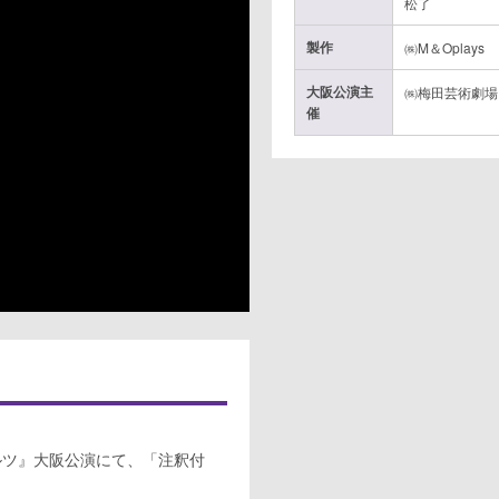
松了
製作
㈱M＆Oplays
大阪公演主
㈱梅田芸術劇場
催
ワルツ』大阪公演にて、「注釈付