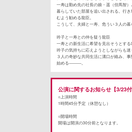
一寿は勤め先の社長の娘・遥（但馬智）
暮らしていた部屋を追い出される。行き
むよう勧める龍臣。
こうして、夫婦と一寿、危うい３人の暮
吟子と一寿との仲を疑う龍臣
一寿との新生活に希望を見出そうとする
吟子の気持ちに応えようとしながらも迷
３人の奇妙な共同生活に溝口が絡み、事
始める―――。
公演に関するお知らせ【3/23
○上演時間
1時間45分予定（休憩なし）
○開場時間
開場は開演の30分前となります。