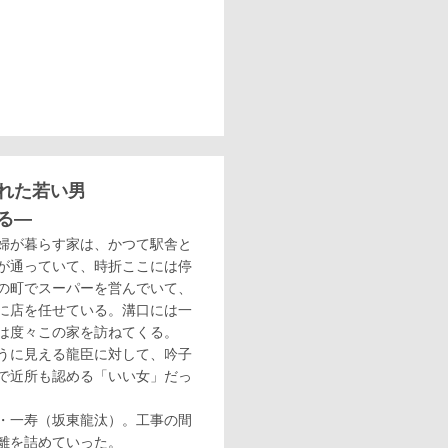
れた若い男
る―
婦が暮らす家は、かつて駅舎と
が通っていて、時折ここには停
の町でスーパーを営んでいて、
に店を任せている。溝口には一
は度々この家を訪ねてくる。
うに見える龍臣に対して、吟子
で近所も認める「いい女」だっ
・一寿（坂東龍汰）。工事の間
離を詰めていった。