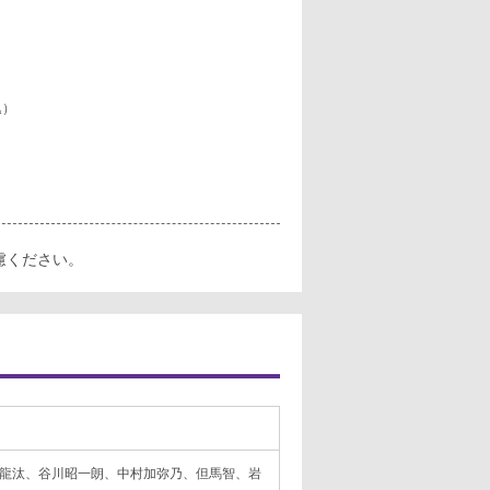
込）
慮ください。
龍汰、谷川昭一朗、中村加弥乃、但馬智、岩