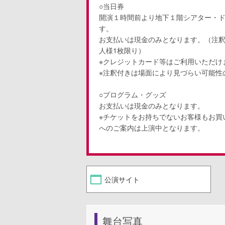
○当日券
開演１時間前より地下１階シアター・
す。
お支払いは現金のみとなります。（注
人様1枚限り）
※クレジットカード等はご利用いただけ
※注釈付きは場面により見づらい可能性
○プログラム・グッズ
お支払いは現金のみとなります。
※チケットをお持ちでないお客様もお買
へのご案内は上演中となります。
公演サイト
舞台写真