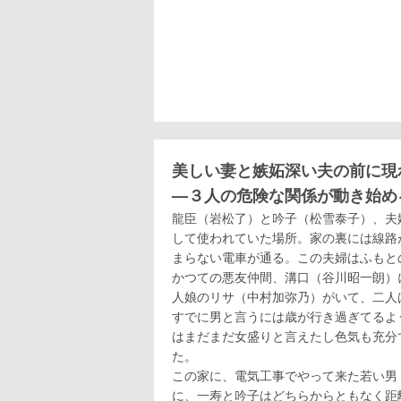
美しい妻と嫉妬深い夫の前に現
—３人の危険な関係が動き始め
龍臣（岩松了）と吟子（松雪泰子）、夫
して使われていた場所。家の裏には線路
まらない電車が通る。この夫婦はふもと
かつての悪友仲間、溝口（谷川昭一朗）
人娘のリサ（中村加弥乃）がいて、二人
すでに男と言うには歳が行き過ぎてるよ
はまだまだ女盛りと言えたし色気も充分
た。
この家に、電気工事でやって来た若い男
に、一寿と吟子はどちらからともなく距