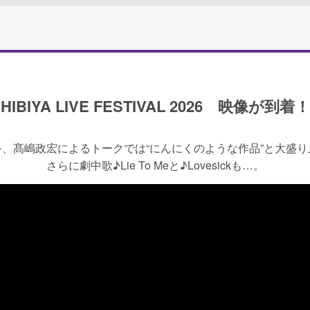
HIBIYA LIVE FESTIVAL 2026 映像が到着！
斗、髙嶋政宏によるトークでは“にんにくのような作品”と大盛り
さらに劇中歌♪Lie To Meと♪Lovesickも…。