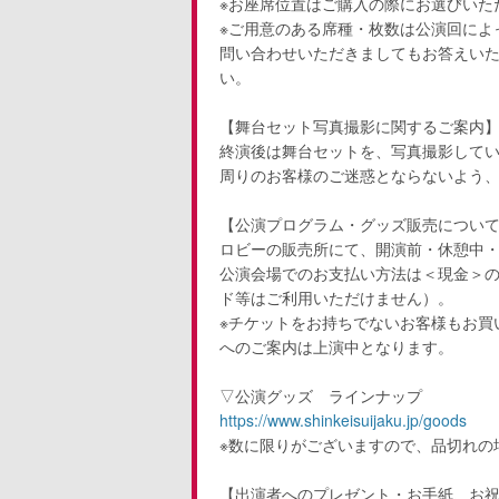
※お座席位置はご購入の際にお選びいた
※ご用意のある席種・枚数は公演回によ
問い合わせいただきましてもお答えい
い。
【舞台セット写真撮影に関するご案内
終演後は舞台セットを、写真撮影して
周りのお客様のご迷惑とならないよう
【公演プログラム・グッズ販売につい
ロビーの販売所にて、開演前・休憩中
公演会場でのお支払い方法は＜現金＞
ド等はご利用いただけません）。
※チケットをお持ちでないお客様もお買
へのご案内は上演中となります。
▽公演グッズ ラインナップ
https://www.shinkeisuijaku.jp/goods
※数に限りがございますので、品切れの
【出演者へのプレゼント・お手紙、お