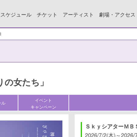
演スケジュール
チケット
アーティスト
劇場・アクセス
細
りの女たち」
イベント
ール
キャンペーン
ＳｋｙシアターＭＢ
2026/7/2(木)
～
2026/