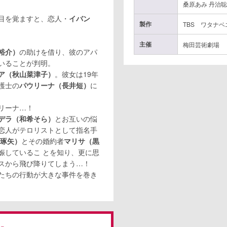
桑原あみ 丹治
目を覚ますと、恋人・
イバン
製作
TBS ワタナ
主催
梅田芸術劇場
裕介）
の助けを借り、彼のアパ
いることが判明。
ア（秋山菜津子）
。彼女は19年
護士の
パウリーナ（長井短）
に
リーナ…！
デラ（和希そら）
とお互いの悩
恋人がテロリストとして指名手
琢矢）
とその婚約者
マリサ（黒
娠しているこ とを知り、更に思
スから飛び降りてしまう…！
たちの行動が大きな事件を巻き