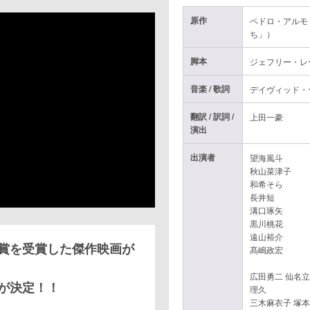
原作
ペドロ・アルモ
ち」）
脚本
ジェフリー・レ
音楽 / 歌詞
デイヴィッド・
翻訳 / 訳詞 /
上田一豪
演出
出演者
望海風斗
秋山菜津子
和希そら
長井短
溝口琢矢
黒川桃花
遠山裕介
賞を受賞した傑作映画が
髙嶋政宏
広田勇二 仙名立
が決定！！
理久
三木麻衣子 塚本