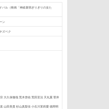
ドバル（映画「神経衰弱ぎりぎりの女た
ーン
ヤズベク
宗 大久保徹哉 荒木啓佑 荒田至法 天丸翼 菅井
直 山田美貴 杉山真梨佳 小石川茉莉愛 德岡明