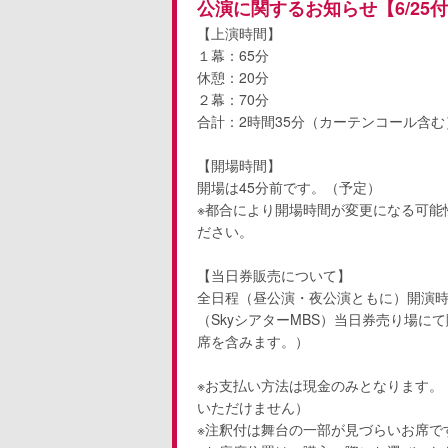
公演に関するお知らせ【6/25
【上演時間】
１幕：65分
休憩：20分
２幕：70分
合計：2時間35分（カーテンコール含む
【開場時間】
開場は45分前です。（予定）
※都合により開場時間が変更になる可能
ださい。
【当日券販売について】
全日程（昼公演・夜公演ともに）開演時
（SkyシアターMBS）当日券売り場に
席を含みます。）
※お支払い方法は現金のみとなります。
いただけません）
※注釈付は舞台の一部が見づらいお席で