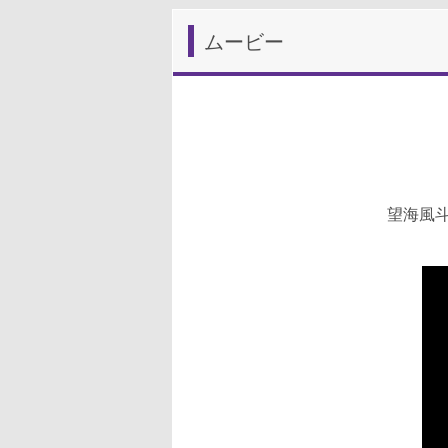
ムービー
望海風