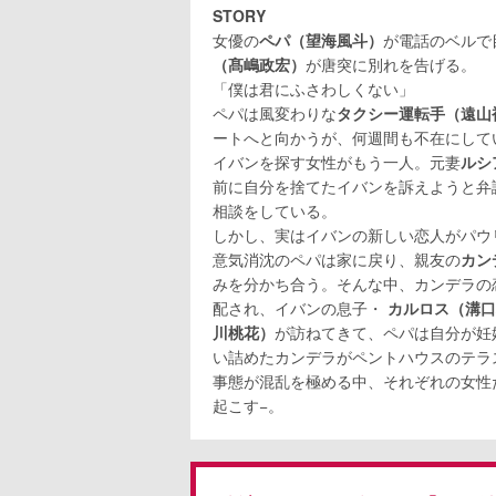
STORY
女優の
ペパ（望海風斗）
が電話のベルで
（髙嶋政宏）
が唐突に別れを告げる。
「僕は君にふさわしくない」
ペパは風変わりな
タクシー運転手（遠山
ートへと向かうが、何週間も不在にして
イバンを探す女性がもう一人。元妻
ルシ
前に自分を捨てたイバンを訴えようと弁
相談をしている。
しかし、実はイバンの新しい恋人がパウ
意気消沈のペパは家に戻り、親友の
カン
みを分かち合う。そんな中、カンデラの
配され、イバンの息子・
カルロス（溝口
川桃花）
が訪ねてきて、ペパは自分が妊
い詰めたカンデラがペントハウスのテラ
事態が混乱を極める中、それぞれの女性
起こす−。