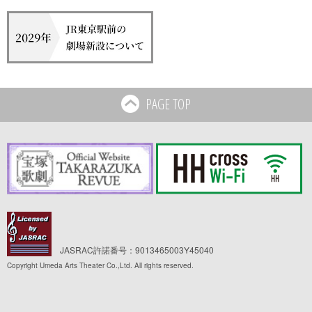
PAGE TOP
JASRAC許諾番号：9013465003Y45040
Copyright Umeda Arts Theater Co.,Ltd. All rights reserved.