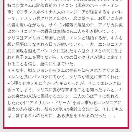
持つ少女キムは陥落直前のサイゴン（現在のホー・チ・ミン
市）でフランス系ベトナム人のエンジニアが経営するキャバレ
ーで、アメリカ兵クリスと出会い、恋に落ちる。お互いに永遠
の愛を誓いながらも、サイゴン陥落の混乱の中、アメリカ兵救
出のヘリコプターの轟音は無情にも二人を引き裂いていく。
クリスはアメリカに帰国した後、エレンと結婚するが、キムを
想い悪夢にうなされる日々が続いていた。一方、エンジニアと
共に国境を越えてバンコクに逃れたキムはクリスとの間に生ま
れた息子タムを育てながら、いつの日かクリスが迎えに来てく
れることを信じ、懸命に生きていた。
そんな中、戦友ジョンからタムの存在を知らされたクリスは、
エレンと共にバンコクに向かう。クリスが迎えに来てくれた−−
−心弾ませホテルに向かったキムだったが、そこでエレンと出
会ってしまう。クリスに妻が存在することを知ったキムと、キ
ムの突然の来訪に困惑するエレン、二人の心は千々に乱れる。
したたかに“アメリカン・ドリーム”を追い求めるエンジニアに
運命の糸を操られ、彼らの想いは複雑に交錯する。そしてキム
は、愛するタムのために、ある決意を固めるのだった−−−。