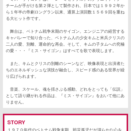
チームが手がける第２弾として製作され、日本では１９９２年か
ら１年半の帝劇ロングラン以来、通算上演回数１５６９回を重ね
る大ヒット作です。
舞台は、ベトナム戦争末期のサイゴン。エンジニアの経営する
キャバレーで知り合った、ベトナム人の少女キムと米兵クリスの
二人の愛、別離、運命的な再会。そして、キムの子タムへの究極
の愛・・・『ミス・サイゴン』はすべてを歌で表現します。
また、キムとクリスの別離のシーンなど、映像表現と出演者た
ちのエネルギッシュな演技が融合し、スピード感のある世界が繰
り広げられます。
音楽、スケール、魂を揺さぶる感動、どれをとっても「伝説」
として語り継がれる作品は、『ミス・サイゴン』をおいて他にあ
りません。
STORY
１９７０年代のベトナム戦争末期、戦災孤児だが清らかな心を