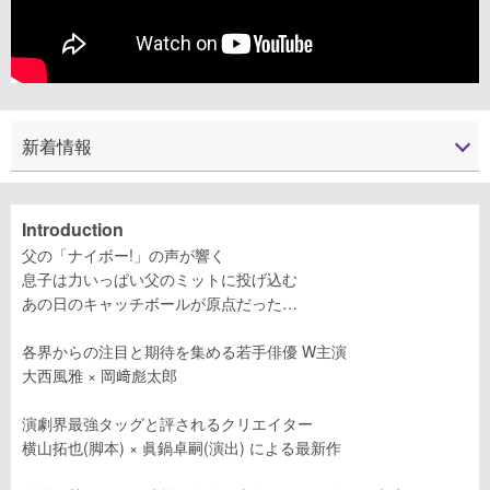
新着情報
Introduction
父の「ナイボー!」の声が響く
息子は力いっぱい父のミットに投げ込む
あの日のキャッチボールが原点だった…
各界からの注目と期待を集める若手俳優 W主演
大西風雅 × 岡﨑彪太郎
演劇界最強タッグと評されるクリエイター
横山拓也(脚本) × 眞鍋卓嗣(演出) による最新作