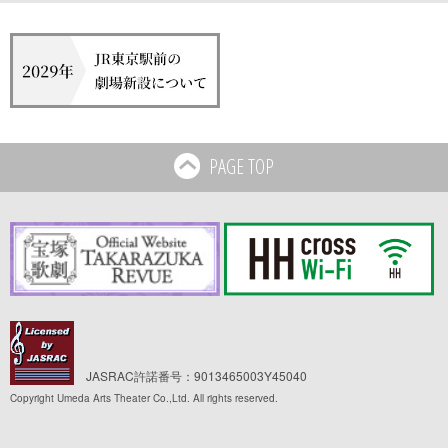
PAGE TOP
JASRAC許諾番号：9013465003Y45040
Copyright Umeda Arts Theater Co.,Ltd. All rights reserved.