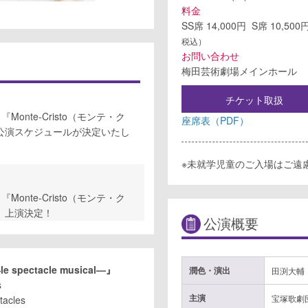
料金
SS席 14,000円 S席 10,500
税込）
お問い合わせ
梅田芸術劇場メインホール
チケット取扱
nte-Cristo（モンテ・ク
座席表（PDF）
cal―』公演スケジュールが決定いたし
※未就学児童のご入場はご遠
nte-Cristo（モンテ・ク
l―』 上演決定！
公演概要
le spectacle musical—』
潤色・演出
田渕大輔
s
主演
宝塚歌劇
tacles