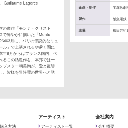
O., Guillaume Lagorce
企画・制作
宝塚歌劇
製作
阪急電鉄
マの傑作「モンテ・クリスト
主催
梅田芸術
で鮮やかに描いた「Monte-
l—」は、2026年3月に、パリの伝説的なミュ
ール」で上演されるや瞬く間に
本年9月からはフランス国内、ベ
れるこの話題作を、本邦では一
ップスター朝美絢が、愛と復讐
し、皆様を冒険譚の世界へと誘
アーティスト
会社案内
購入方法
アーティスト一覧
会社概要