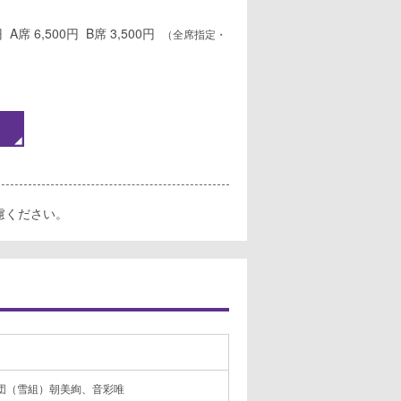
円 A席 6,500円 B席 3,500円
（全席指定・
慮ください。
団（雪組）朝美絢、音彩唯