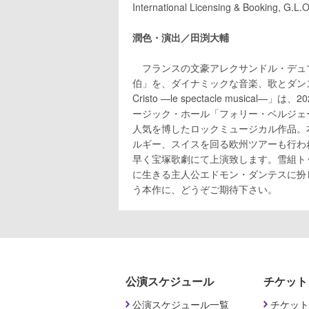
International Licensing & Booking, G.L.
潤色・演出／田渕大輔
フランスの文豪アレクサンドル・デュ
伯」を、ダイナミックな音楽、歌とダンス
Cristo —le spectacle musica
ージック・ホール「フォリー・ベルジェ
人気を博したロックミュージカル作品。
ルギー、スイスを回る欧州ツアーも行わ
早く宝塚歌劇にて上演致します。雪組ト
に生きる主人公エドモン・ダンテスに扮
う本作に、どうぞご期待下さい。
公演スケジュール
チケット
公演スケジュール一覧
チケット