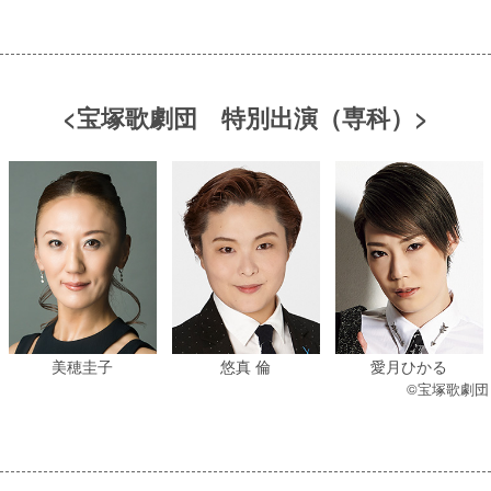
<宝塚歌劇団 特別出演（専科）>
美穂圭子
悠真 倫
愛月ひかる
©宝塚歌劇団