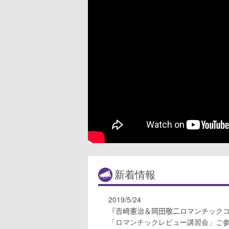
新着情報
2019/5/24
『𠮷﨑憲治＆岡田敬二ロマンチックコ
「ロマンチックレビュー講習会」ご