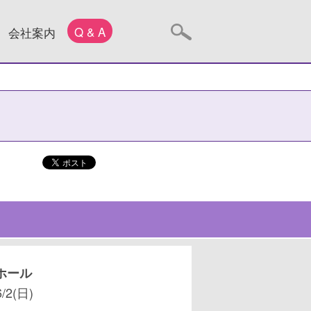
Q & A
会社案内
ホール
6/2(日)