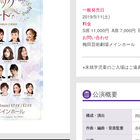
一般発売日
2019/5/11(土)
料金
S席 11,000円 A席 7,000円
お問い合わせ
梅田芸術劇場メインホール
※未就学児童のご入場はご遠
公演概要
構成・演出
岡
作曲・編曲・音楽監督
