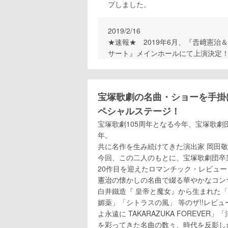
プしました。
2019/2/16
★速報★ 2019年6月、『𠮷﨑憲
サート』メインホールにて上演決定
宝塚歌劇の名曲・ショーを手掛
ペシャルステージ！
宝塚歌劇105周年となる今年、宝塚歌劇団
年。
共に名作を生み続けてきた演出家 岡田敬
今回、この二人のもとに、宝塚歌劇団卒
20作目を迎えたロマンチック・レビュー
憲治の懐かしの名曲で綴る華やかなコン
白井鐵造『 皇帝と魔女』から生まれた「
媚薬」「シトラスの風」 等のザ!!レビ
よ永遠に TAKARAZUKA FOREVE
を彩ってきた名曲の数々、時代を反影し