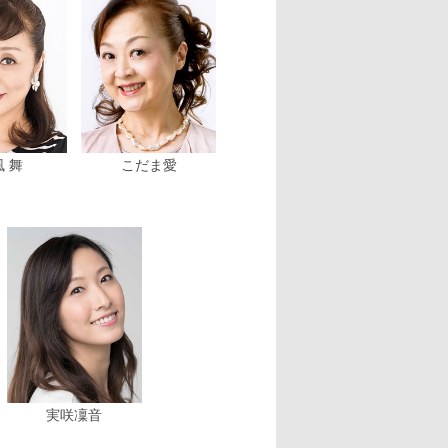
 舞
こだま愛
実咲凜音