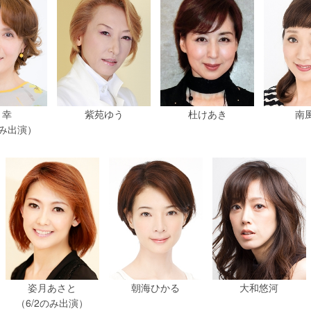
 幸
紫苑ゆう
杜けあき
南風
のみ出演）
姿月あさと
朝海ひかる
大和悠河
（6/2のみ出演）