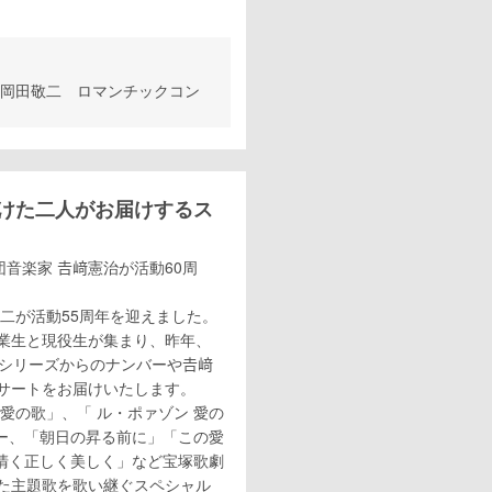
治＆岡田敬二 ロマンチックコン
！
けた二人がお届けするス
音楽家 𠮷﨑憲治が活動60周
二が活動55周年を迎えました。
業生と現役生が集まり、昨年、
シリーズからのナンバーや𠮷﨑
サートをお届けいたします。
愛の歌」、「 ル・ポァゾン 愛の
ュー、「朝日の昇る前に」「この愛
R」「清く正しく美しく」など宝塚歌劇
た主題歌を歌い継ぐスペシャル