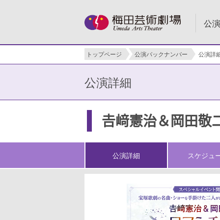
公
トップページ
公演バックナンバー
公演詳
公演詳細
𠮷﨑憲治＆岡田
公演詳細
スケジュ