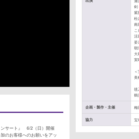
出演
瀬
剣
紫
杜
南
こ
涼
姿
朝
大
実
＜
美
毬
鶴
企画・製作・主催
梅
協力
宝
ンサート』 6/2（日）開催
参加のお客様へのお願いをアッ