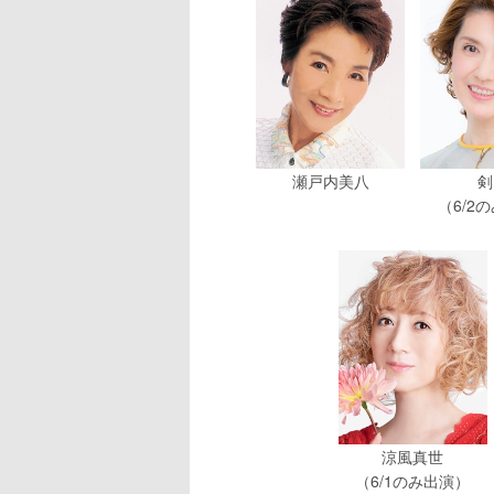
瀬戸内美八
剣
（6/2
涼風真世
（6/1のみ出演）