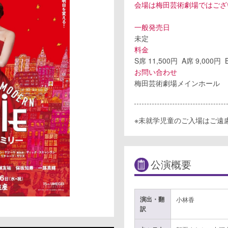
会場は梅田芸術劇場ではござ
一般発売日
未定
料金
S席 11,500円 A席 9,000円
お問い合わせ
梅田芸術劇場メインホール
※未就学児童のご入場はご遠
公演概要
演出・翻
小林香
訳