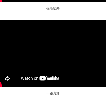
保坂知寿
一路真輝