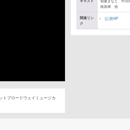
キャスト
朝夏まなと 中河
路真輝 他
関連リン
公演HP
ク
ットブロードウェイミュージカ