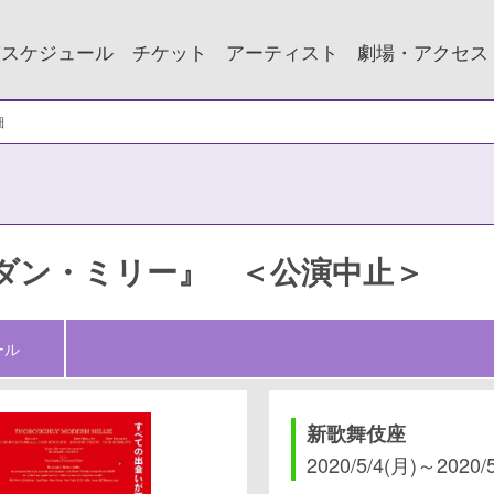
演スケジュール
チケット
アーティスト
劇場・アクセス
細
ダン・ミリー』 ＜公演中止＞
ール
新歌舞伎座
2020/5/4(月)
～
2020/