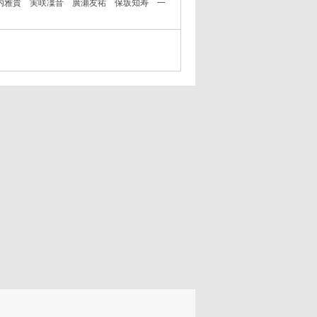
内雅貴 実咲凜音 廣瀬友祐 保坂知寿 一