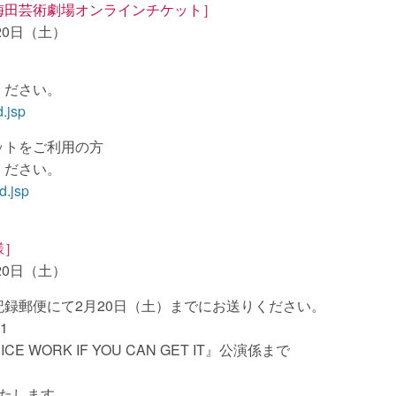
梅田芸術劇場オンラインチケット］
20日（土）
ください。
d.jsp
ットをご利用の方
ください。
d.jsp
様］
20日（土）
記録郵便にて
2月20日（土）
までにお送りください。
1
WORK IF YOU CAN GET IT』公演係まで
たします。