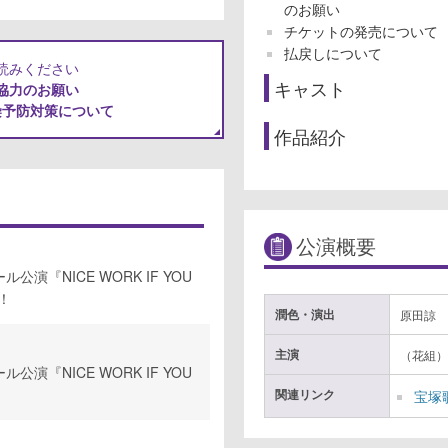
のお願い
チケットの発売について
払戻しについて
読みください
キャスト
協力のお願い
染予防対策について
作品紹介
公演概要
演『NICE WORK IF YOU
！
潤色・演出
原田諒
主演
（花組）
演『NICE WORK IF YOU
関連リンク
宝塚