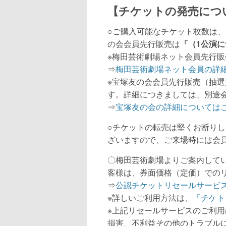
【チケットの発売につ
○ご購入可能なチケット枚数は
の会会員先行販売は
「（1公演
※梅田芸術劇場ネット会員先行
⇒
梅田芸術劇場ネット会員の詳
※宝塚友の会会員先行販売（抽
す。詳細につきましては、別途
⇒
宝塚友の会の詳細については
○チケットの転売は堅くお断り
ざいますので、ご来場時には会
〇梅田芸術劇場よりご案内して
客様は、券面価格（定価）での
⇒
公認チケットリセールサービ
※詳しいご利用方法は、
「チケト
※上記リセールサービスのご利
損害、不利益その他のトラブル