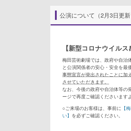
宝塚歌劇花組 梅田芸術劇場メインホール公
CAN GET IT』2021年2月上演決定!
公演について（2月3日更新
【新型コロナウイルス
梅田芸術劇場では、政府や自治
と公演関係者の安心・安全を最
事態宣言が発出されたことに加
させていただきます。
なお、今後の政府や自治体等の
ージで再度ご確認くださいます
○ご来場のお客様は、事前に
【梅
い】
を必ずご確認ください。