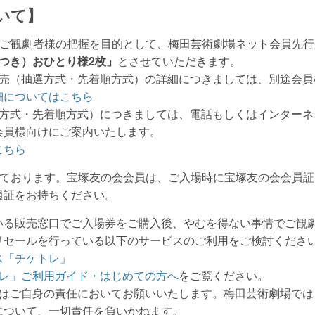
いて】
、ご観劇者様の把握を目的として、梅田芸術劇場ネット会員先行
につき）おひとり様2枚」
とさせていただきます。
販売（抽選方式・先着順方式）の詳細につきましては、別途会員
細についてはこちら
選方式・先着順方式）につきましては、電話もしくはインターネ
会員様向けにご案内いたします。
こちら
しております。宝塚友の会会員は、ご入場時に宝塚友の会会員
員証をお持ちください。
いる販売窓口でご入場券をご購入後、やむを得ない事情でご観
リセールを行っている以下のサービスのご利用をご検討くださ
ス「チケトレ」
レ」ご利用ガイド・はじめての方へ
をご覧ください。
用はご自身の責任においてお願いいたします。梅田芸術劇場では
について、一切責任を負いかねます。