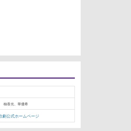
 柚香光、華優希
歌劇公式ホームページ