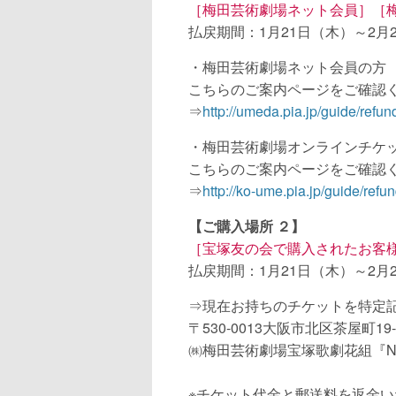
［梅田芸術劇場ネット会員］［
払戻期間：1月21日（木）～
2月
・梅田芸術劇場ネット会員の方
こちらのご案内ページをご確認
⇒
http://umeda.pia.jp/guide/refun
・梅田芸術劇場オンラインチケ
こちらのご案内ページをご確認
⇒
http://ko-ume.pia.jp/guide/refun
【ご購入場所 ２】
［宝塚友の会で購入されたお客
払戻期間：1月21日（木）～
2月
⇒現在お持ちのチケットを特定
〒530-0013大阪市北区茶屋町19-
㈱梅田芸術劇場宝塚歌劇花組『NICE 
※チケット代金と郵送料を返金い