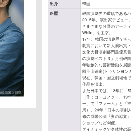
出身
韓国
略歴
韓国演劇界の重鎮であるハ
2015年、演出家デビュー
さまざまな分野のアーティス
While」を主宰。
17年、韓国の演劇界でもっ
劇賞において新人演出賞
文化大賞演劇部門最優秀
の演劇ベスト３」月刊韓国
年独創的な芸術活動を展開
回斗山蓮崗(トゥサンヨン
現在、韓国・国立劇場他
作品を演出。
また日本では、18年に「
（作：コ・ヨノク）、19
ー」で『ファーム』と『
周）、24年「日本の演劇
修の成果公演『妻の感覚
ショップなど開催。
ダイナミックで身体性の