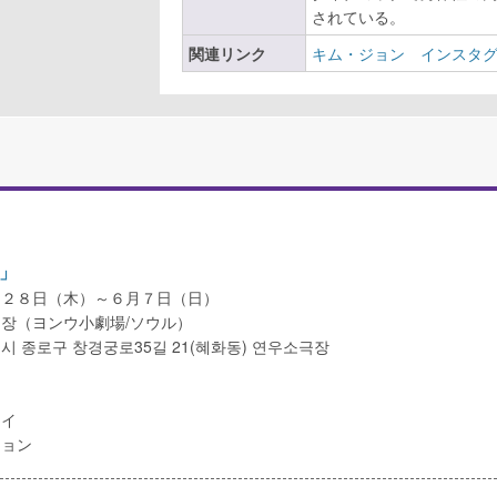
されている。
関連リンク
キム・ジョン インスタ
」
月２８日（木）～６月７日（日）
장（ヨンウ小劇場/ソウル）
 종로구 창경궁로35길 21(혜화동) 연우소극장
ンイ
ジョン