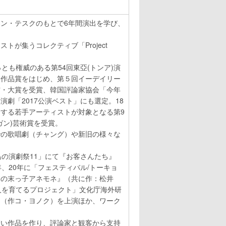
ン・テスクのもとで6年間演出を学び、
。
トが集うコレクティブ「Project
とも権威のある第54回東亞(トンア)演
・作品賞をはじめ、第５回イーデイリー
賞・大賞を受賞、韓国評論家協会「今年
演劇「2017公演ベスト」にも選定。18
する若手アーティストが対象となる第9
ガン)芸術賞を受賞。
での歌唱劇（チャング）や新旧の様々な
鳥の演劇祭11」にて『お客さんたち』
年、20年に「フェスティバル/トーキョ
神の末っ子アネモネ』（共に作：松井
人を育てるプロジェクト」文化庁海外研
』（作コ・ヨノク）を上演ほか、ワーク
高い作品を作り、評論家と観客から支持