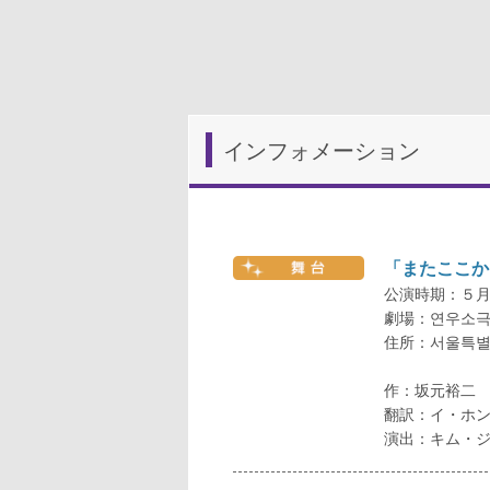
インフォメーション
「またここか
公演時期：５
劇場：연우소극
住所：서울특별시
作：坂元裕二
翻訳：イ・ホ
演出：キム・