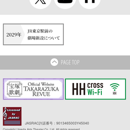
PAGE TOP
JASRAC許諾番号：9013465003Y45040
Copyright Umeda Arts Theater Co.,Ltd. All rights reserved.