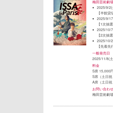
梅田芸術劇
2025/9/2
【半館貸
2025/9/1
【1次抽
2025/10/
【2次抽
2025/10/
【先着先
一般発売日
2025/11/8(土
料金
S席 15,000
S席（土日祝・
A席（土日祝・
お問い合わ
梅田芸術劇場 0