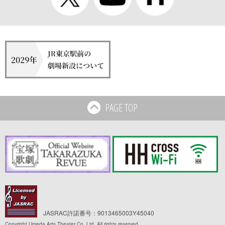
PAGE TOP
JASRAC許諾番号：9013465003Y45040
Copyright Umeda Arts Theater Co.,Ltd. All rights reserved.