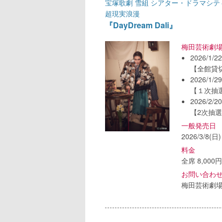
宝塚歌劇 雪組 シアター・ドラマシテ
超現実浪漫
『DayDream Dali』
梅田芸術劇
2026/1/2
【全館貸
2026/1/2
【１次抽
2026/2/2
【2次抽
一般発売日
2026/3/8(日)
料金
全席 8,000
お問い合わ
梅田芸術劇