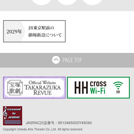
PAGE TOP
JASRAC許諾番号：9013465003Y45040
Copyright Umeda Arts Theater Co.,Ltd. All rights reserved.