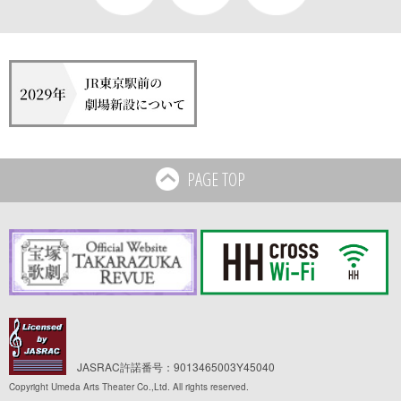
PAGE TOP
JASRAC許諾番号：9013465003Y45040
Copyright Umeda Arts Theater Co.,Ltd. All rights reserved.