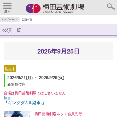
MENU
トップページ
公演一覧
公演一覧
2026年9月25日
発売中
2026/9/21(月) ～ 2026/9/29(火)
新歌舞伎座
会場は梅田芸術劇場ではございません
舞台
『キングダムⅡ‐継承‐』
梅田芸術劇場ネット会員先行