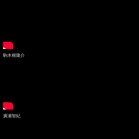
駒木根隆介
廣瀬智紀