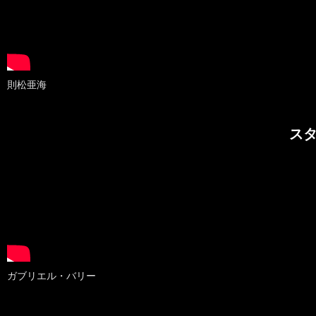
則松亜海
ス
ガブリエル・バリー