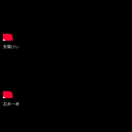
安蘭けい
石井一孝