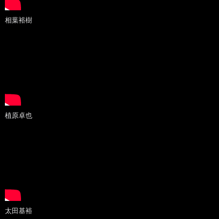
相葉裕樹
植原卓也
太田基裕