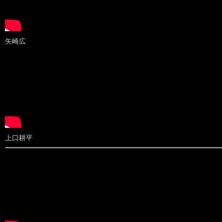
矢崎広
上口耕平