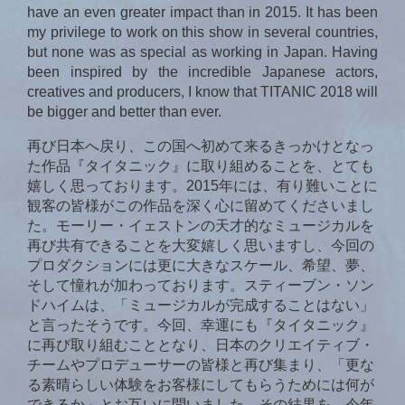
have an even greater impact than in 2015. It has been
my privilege to work on this show in several countries,
but none was as special as working in Japan. Having
been inspired by the incredible Japanese actors,
creatives and producers, I know that TITANIC 2018 will
be bigger and better than ever.
再び日本へ戻り、この国へ初めて来るきっかけとなっ
た作品『タイタニック』に取り組めることを、とても
嬉しく思っております。2015年には、有り難いことに
観客の皆様がこの作品を深く心に留めてくださいまし
た。モーリー・イェストンの天才的なミュージカルを
再び共有できることを大変嬉しく思いますし、今回の
プロダクションには更に大きなスケール、希望、夢、
そして憧れが加わっております。スティーブン・ソン
ドハイムは、「ミュージカルが完成することはない」
と言ったそうです。今回、幸運にも『タイタニック』
に再び取り組むこととなり、日本のクリエイティブ・
チームやプロデューサーの皆様と再び集まり、「更な
る素晴らしい体験をお客様にしてもらうためには何が
できるか」とお互いに問いました。その結果を、今年