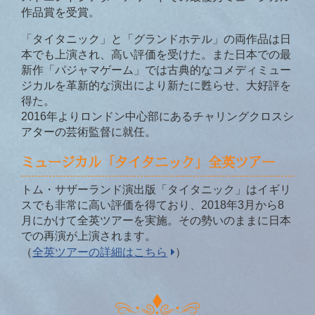
作品賞を受賞。
「タイタニック」と「グランドホテル」の両作品は日
本でも上演され、高い評価を受けた。また日本での最
新作「パジャマゲーム」では古典的なコメディミュー
ジカルを革新的な演出により新たに甦らせ、大好評を
得た。
2016年よりロンドン中心部にあるチャリングクロスシ
アターの芸術監督に就任。
ミュージカル「タイタニック」全英ツアー
トム・サザーランド演出版「タイタニック」はイギリ
スでも非常に高い評価を得ており、2018年3月から8
月にかけて全英ツアーを実施。その勢いのままに日本
での再演が上演されます。
（
全英ツアーの詳細はこちら
）