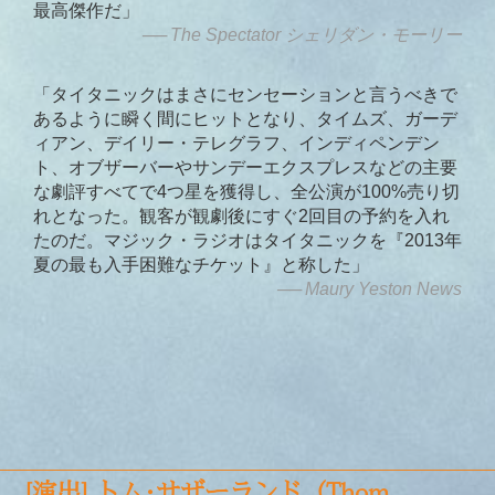
最高傑作だ」
The Spectator シェリダン・モーリー
「タイタニックはまさにセンセーションと言うべきで
あるように瞬く間にヒットとなり、タイムズ、ガーデ
ィアン、デイリー・テレグラフ、インディペンデン
ト、オブザーバーやサンデーエクスプレスなどの主要
な劇評すべてで4つ星を獲得し、全公演が100%売り切
れとなった。観客が観劇後にすぐ2回目の予約を入れ
たのだ。マジック・ラジオはタイタニックを『2013年
夏の最も入手困難なチケット』と称した」
Maury Yeston News