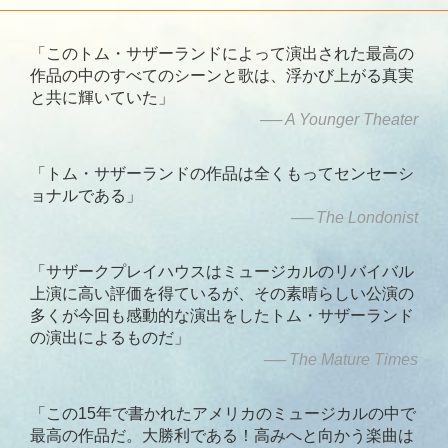
「このトム・サザーランドによって演出された最高の
作品の中のすべてのシーンと歌は、浮かび上がる真実
と共に輝いていた」
A Younger Theater
「トム・サザーランドの作品は全くもってセンセーシ
ョナルである」
The Londonist
「サザークプレイハウスはミュージカルのリバイバル
上演に高い評価を得ているが、その素晴らしい公演の
多くが今回も感動的な演出をしたトム・サザーランド
の演出によるものだ」
The Mature Times
「この15年で書かれたアメリカのミュージカルの中で
最高の作品だ。大勝利である！高みへと向かう楽曲は