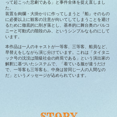
って起こった悲劇である」と事件全体を捉え直しまし
た。
装置を絢爛・大掛かりに作ってしまうと『船』そのもの
に必要以上に観客の注意が向いてしてしまうことを避け
るために徹底的に削ぎ落とし、基本的に舞台奥のバルコ
ニーと可動式の階段のみ、というシンプルなものにして
います。
本作品は一人のキャストが一等客、三等客、船員など、
早替えをしながら演じ分けています。これは「タイタニ
ック号の沈没は階級社会の終焉である」という演出家の
解釈に基づいたシステムで、「着ている服が違うだけ
で、一等客も三等客も、中身は皆同じ一人の人間なの
だ」というメッセージが込められています。
STORY