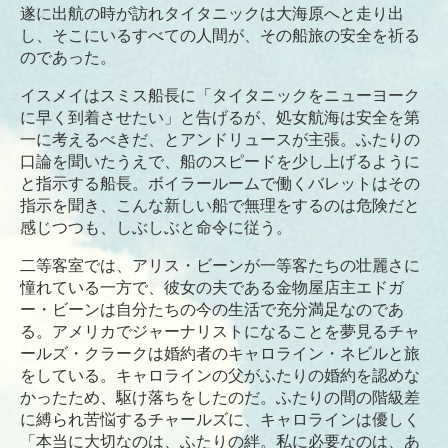
遂に出航の時が訪れタイタニックは大海原へと走り出
し、そこにいるすべての人間が、その船旅の安全を祈る
のであった。
イスメイはスミス船長に「タイタニックをニューヨーク
に早く到着させたい」と告げるが、処女航海は安全を第
一に考えるべきだ、とアンドリュースが主張。ふたりの
口論を聞いたうえで、船のスピードを少し上げるように
と指示する船長。ボイラールームで働くバレットはその
指示を聞き、こんな新しい船で無理をするのは危険だと
感じつつも、しぶしぶと命令に従う。
二等客室では、アリス・ビーンが一等客たちの壮麗さに
憧れている一方で、彼女の夫である金物屋店主エドガ
ー・ビーンは自分たちの今の生活で充分満足なのであ
る。アメリカでジャーナリストになることを夢見るチャ
ールズ・クラークは婚約者のキャロライン・ネビルと旅
をしている。キャロラインの父がふたりの婚約を認めな
かったため、駆け落ちをしたのだ。ふたりの間の階級差
に縛られ苦悩するチャールズに、キャロラインは優しく
「本当に大切なのは、ふたりの絆。私に必要なのは、あ