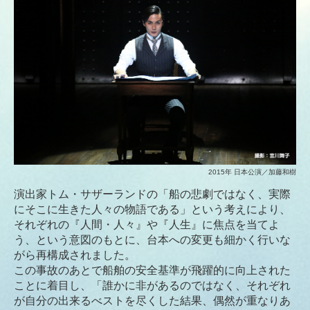
2015年 日本公演／加藤和樹
演出家トム・サザーランドの「船の悲劇ではなく、実際
にそこに生きた人々の物語である」という考えにより、
それぞれの『人間・人々』や『人生』に焦点を当てよ
う、という意図のもとに、台本への変更も細かく行いな
がら再構成されました。
この事故のあとで船舶の安全基準が飛躍的に向上された
ことに着目し、「誰かに非があるのではなく、それぞれ
が自分の出来るべストを尽くした結果、偶然が重なりあ