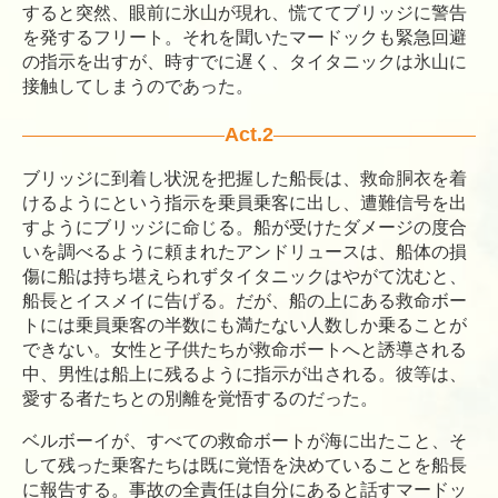
すると突然、眼前に氷山が現れ、慌ててブリッジに警告
を発するフリート。それを聞いたマードックも緊急回避
の指示を出すが、時すでに遅く、タイタニックは氷山に
接触してしまうのであった。
Act.2
ブリッジに到着し状況を把握した船長は、救命胴衣を着
けるようにという指示を乗員乗客に出し、遭難信号を出
すようにブリッジに命じる。船が受けたダメージの度合
いを調べるように頼まれたアンドリュースは、船体の損
傷に船は持ち堪えられずタイタニックはやがて沈むと、
船長とイスメイに告げる。だが、船の上にある救命ボー
トには乗員乗客の半数にも満たない人数しか乗ることが
できない。女性と子供たちが救命ボートへと誘導される
中、男性は船上に残るように指示が出される。彼等は、
愛する者たちとの別離を覚悟するのだった。
ベルボーイが、すべての救命ボートが海に出たこと、そ
して残った乗客たちは既に覚悟を決めていることを船長
に報告する。事故の全責任は自分にあると話すマードッ