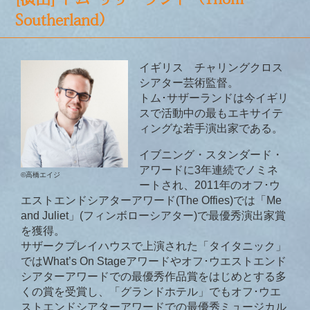
[演出] トム･サザーランド（Thom
Southerland）
イギリス チャリングクロス
シアター芸術監督。
トム･サザーランドは今イギリ
スで活動中の最もエキサイテ
ィングな若手演出家である。
イブニング・スタンダード・
アワードに3年連続でノミネ
©高橋エイジ
ートされ、2011年のオフ･ウ
エストエンドシアターアワード(The Offies)では「Me
and Juliet」(フィンボローシアター)で最優秀演出家賞
を獲得。
サザークプレイハウスで上演された「タイタニック」
ではWhat’s On Stageアワードやオフ･ウエストエンド
シアターアワードでの最優秀作品賞をはじめとする多
くの賞を受賞し、「グランドホテル」でもオフ･ウエ
ストエンドシアターアワードでの最優秀ミュージカル