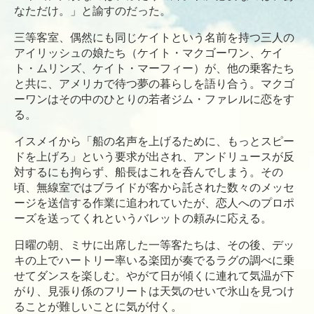
なただけ。」と諭すのだった。
三等客室、偶然にも同じケイトという名前を持つ三人の
アイリッシュの娘たち（ケイト・マクゴーワン、ケイ
ト・ムリンズ、ケイト・マーフィー）が、他の乗客たち
と共に、アメリカで待つ夢の暮らしを語り合う。マクゴ
ーワンはその中のひとりの若者ジム・ファレルに恋をす
る。
イスメイから「船の名声を上げるために、もっとスピー
ドを上げろ」という要求が出され、アンドリュースが反
対するにも拘らず、船長はこれを呑んでしまう。その
頃、無線室ではブライドが客から託された数々のメッセ
ージを送信する作業に追われていたが、恋人へのプロポ
ーズを送ってくれというバレットの頼みに応える。
日曜の朝、ミサに出席した一等客たちは、その後、デッ
キの上でハートリー率いる楽団が奏でるラグの調べに乗
せてダンスを楽しむ。やがて日が傾くに連れて気温が下
がり、見張り係のフリートは天気のせいで氷山を見つけ
ることが難しいことに気が付く。