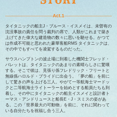
Act.1
タイタニックの船主J・ブルース・イスメイは、未曽有の
沈没事故の責任を問う裁判の席で、人類がこれまで築き
上げてきた偉大な建造物の数々に思いを馳せる。かつて
は作成不可能と思われた豪華客船RMS タイタニックは、
その中でもすべてを凌駕するものだった。
サウスハンプトンの波止場に到着した機関士フレッド・
バレットは、タイタニックのあまりの素晴らしさに驚嘆
する。そこで彼は、見張り係フレドリック・フリートと
無線係ハロルド・ブライドに出会う。「夢の船」を前に
して驚きの声を上げる三人。やがて一等航海士マードッ
クと二等航海士ライトーラーを始めとする船員たちも到
着し、その中にタイタニックの船主イスメイと設計者ト
ーマス・アンドリュースと船長E・J・スミスの姿があ
る。この「世界最大の可動物」を前に、それに関わって
いる自分たちを祝福し合う三人。