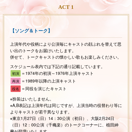
ACT 1
【ソング＆トーク】
上演年代や役柄により公演毎にキャストの顔ぶれを替えて思
い出のトークをお届けいたします。
併せて、トークキャストの懐かしい歌もお楽しみください。
スケジュール表内では下記の通り記載しています。
＝1974年の初演～1976年上演キャスト
初演
＝1989年以降の上演キャスト
再演
＝同役を演じたキャスト
役名
※扮装はいたしません。
※A,B表記は上演年代は同じですが、上演当時の役替わり等に
よりキャストが若干異なります。
※東京1月27日（日）14：30公演（初日）、大阪2月24日
（日）12：00公演（千穐楽）のトークコーナーに、植田紳
薾が登壇いたします。