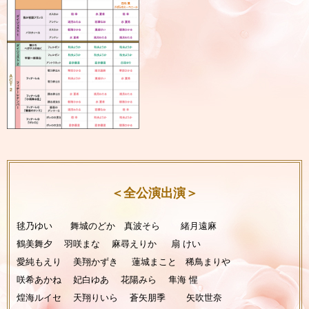
＜全公演出演＞
毬乃ゆい 舞城のどか 真波そら 緒月遠麻
鶴美舞夕 羽咲まな 麻尋えりか 扇 けい
愛純もえり 美翔かずき
蓮城まこと 稀鳥まりや
咲希あかね 妃白ゆあ 花陽みら 隼海 惺
煌海ルイセ 天翔りいら 蒼矢朋季 矢吹世奈