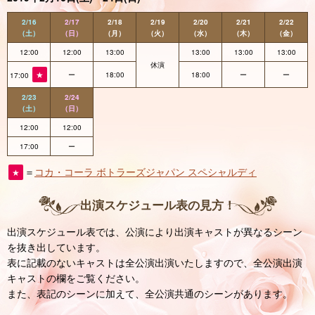
2/16
2/17
2/18
2/19
2/20
2/21
2/22
（土）
（日）
（月）
（火）
（水）
（木）
（金）
12:00
12:00
13:00
13:00
13:00
13:00
休演
★
ー
18:00
18:00
ー
ー
17:00
2/23
2/24
（土）
（日）
12:00
12:00
17:00
ー
＝
コカ・コーラ ボトラーズジャパン スペシャルディ
★
出演スケジュール表の見方！
出演スケジュール表では、公演により出演キャストが異なるシーン
を抜き出しています。
表に記載のないキャストは全公演出演いたしますので、全公演出演
キャストの欄をご覧ください。
また、表記のシーンに加えて、全公演共通のシーンがあります。