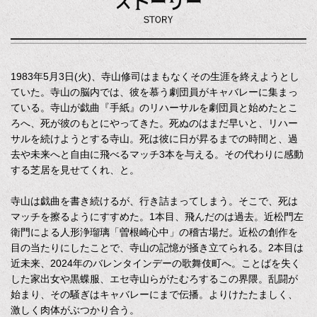
1983年5月3日(火)、寺山修司はまもなくその生涯を終えようとし
ていた。寺山の脳内では、彼を慕う劇団員がキャバレーに集まっ
ている。寺山が戯曲『手紙』のリハーサルを劇団員と始めたとこ
ろへ、死が彼のもとにやってきた。死ぬのはまだ早いと、リハー
サルを続けようとする寺山。死は彼に日が昇るまでの時間と、過
去や未来へと自由に飛べるマッチ3本を与える。その代わりに感動
する芝居を見せてくれ、と。
寺山は戯曲を書き続けるが、行き詰まってしまう。そこで、死は
マッチを擦るようにすすめた。1本目、飛んだのは過去。近松門左
衛門による人形浄瑠璃「曽根崎心中」の稽古場だ。近松の創作を
目の当たりにしたことで、寺山の記憶が掻き立てられる。2本目は
近未来、2024年のバレンタインデーの歌舞伎町へ。ことばを失く
した家出女や黒蝶服、エセ寺山らがたむろするこの界隈。乱闘が
始まり、その騒ぎはキャバレーにまで伝播。よりけたたましく、
激しく肉体がぶつかり合う。