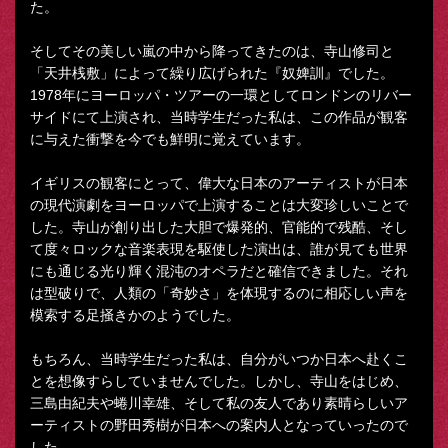
た。
そしてその美しい嵐の中から降ってきたのは、寺山修司と
「天井桟敷」によって繰り広げられた『奴婢訓』でした。
1978年にヨーロッパ・ツアーの一環としてロンドンのリバー
サイドにて上演され、当時学生だった私は、この作品が観客
に与えた衝撃を今でも鮮明に覚えています。
イギリスの観客にとって、偉大な日本のアーティストが日本
の現代演劇をヨーロッパで上演することは大変珍しいことで
した。寺山が創り出した大胆で爆発的、官能的で残酷、そし
て度々ロックな音楽表現を駆使した演出は、誰が見ても世界
にも通じる光り輝く混沌のオペラだと確信できました。それ
は型破りで、人類の「奇妙さ」を体現するのに相応しい声を
模索する足掻きかのようでした。
もちろん、当時学生だった私は、自分がいつか日本へ赴くこ
とを想像すらしていませんでした。しかし、寺山をはじめ、
三島由紀夫や蜷川幸雄、そして私の友人であり素晴らしいア
ーティストの野田秀樹が日本への案内人となっていったので
した。