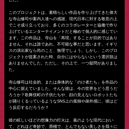
このプロジェクトは、素晴らしい作品を作り上げてきた偉大
な寺山修司や案内人達への感謝、現代日本に対する敬意の上
でこそ成り立っており、多くのコラボレーターと協働で作り
上げているエンターテイメントだと極めて個人的に感じてい
ます。この作品は、寺山を「再現」することが目的ではあり
ません。それは誰であれ、不可能な事だと思います。イギリ
スの演出家なら尚のこと、無理でしょう。しかし、このプロ
ジェクトが提案された時、自分にはやらないという選択肢は
ありませんでした。ただし、その上で、一つ疑問がありまし
た。
寺山修司は社会的、または身体的な「のけ者たち」を作品の
中心に据えていました。そんな彼は、今の世界をどう思うだ
ろうか？歌舞伎町の子供たちや、顔の見えないロボットたち
が踊りくるっているようなSNS上の孤独や疎外感に、彼はど
う反応するだろうか？
彼の眩しいほどの想像力の灯火は、嵐のような現代におい
て、どれほど奇妙で、滑稽で、とんでもない美しさを我々に