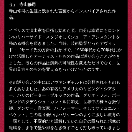
う」- 寺山修司
寺山修司の生涯と残された言葉からインスパイアされた作
品。
イギリスで演出家を目指し始めた頃、自分は幸運にもロンド
ンのリバーサイド・スタジオにてジュニア・アシスタントを
務める機会を頂きました。当時、芸術監督だったデヴィッ
ド・ゴサード氏の方針のおかげで、1960年代から70年代にか
けて活躍したアーティストたちの作品に巡り会うことができ
ました。彼らの作品は演劇の可能性を変えただけでなく、世
界の見方そのものを変えるきっかけだったのです。
その巡り会いの中にはアヴァンギャルドに分類されるものも
多くありました。あの有名なアメリカのリビング・シアタ
ー、パリのピーター・ブルックの作品、ダリオ・フォ、ポー
ランドのタデウシュ・カントルに加え、世界中の様々な振付
師、ダンサー、音楽家、パフォーマー。そしてサミュエル・
ベケット。この巡り会いはハリケーンのように激しい教育の
一環として、不変的だと誤解していた自分の限られた想像の
範疇を、まるで壁や扉をなぎ倒すごとく打ち破っていきまし