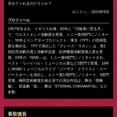
見せてくれるのだろうか？
ロンドン、 2023年9月
プロフィール
1957年生まれ、イギリス出身。82年に『日陰者に照る月』
で、ウエストエンド演劇賞を受賞、トニー賞4部門にノミネー
ト。93年よりシアタープロジェクト・東京（TPT）の芸術監
督を務める。 TPTで演出した『テレーズ・ラカン』は、第1
回読売演劇大賞と演劇作品賞、紀伊國屋演劇賞個人賞を受
賞。03年の『NINE』は、トニー賞6部門にノミネートされ、
ベスト・リバイバル・ミュージカル賞など2部門で受賞。18年
に米NBCミュージカルライブ『ジーザス・クライスト・スー
パースター』を演出し、エミー賞13部門にノミネート、5部門
受賞。梅田芸術劇場主催公演での演出作品は、舞台『黒蜥
蜴』、音楽劇『道』、舞台『ETERNAL CHIKAMATSU』など
多数。
香取慎吾