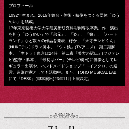
プロフィール
1992年生まれ。2015年舞台・美術・映像をつくる団体「ゆう
めい」を結成。
17年東京藝術大学大学院美術研究科彫刻専攻卒業。作・演出
を担う「ゆうめい」で『弟兄』、『姿』、『娘』、『ハート
ランド』など数々の作品を発表。ほか、『天才テレビくん』
(NHKEテレ)ドラマ脚本、『ウマ娘』(TVアニメ)一期二期脚
本、「生ドラ！東京は24時」第二夜『美大の駅伝』(フジテレ
ビ)監督・脚本、『最初はパー』(テレビ朝日)に俳優としてレ
ギュラー出演や、ハンドメイドショップ「トイフクロ」の運
営、造形作家としても活動中。また、TOHO MUSICAL LAB.
にて『DESK』(脚本演出)23年11月上演決定。