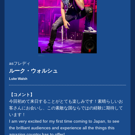
『ロック・オブ・エイジズ』
Richard Davenport Photography
asフレディ
ルーク・ウォルシュ
Luke Walsh
【コメント】
今回初めて来日することがとても楽しみです！素晴らしいお
客さんにお会いし、この素敵な国ならではの経験に期待して
います！
I am very excited for my first time coming to Japan, to see
the brilliant audiences and experience all the things this
amazing country has to offer!