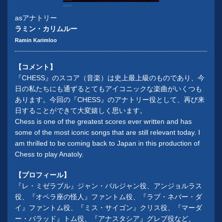
Photographer Matthew Murphy
© Cameron Mackintosh Ltd
asアナトリー
ラミン・カリムルー
Ramin Karimloo
【コメント】
『CHESS』のスコア（音楽）は史上最上級のものであり、今
日の私たちにも通ずるとてもアイコニックな楽曲がいくつも
あります。今回の『CHESS』のアナトリー役として、再び来
日することができて大変嬉しく思います。
Chess is one of the greatest scores ever written and has
some of the most iconic songs that are still relevant today. I
am thrilled to be coming back to Japan in this production of
Chess to play Anatoly.
【プロフィール】
『レ・ミゼラブル』ジャン・バルジャン役、アンジョルラス
役、『オペラ座の怪人』ファントム役、『ラブ・ネバー・ダ
イ』ファントム役、『ミス・サイゴン』クリス役、『マーダ
ー・バラッド』トム役、『アナスタシア』グレブ役など、