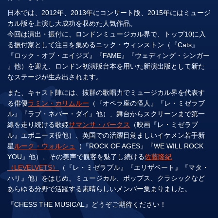
日本では、2012年、2013年にコンサート版、2015年にはミュージ
カル版を上演し大成功を収めた人気作品。
今回は演出・振付に、ロンドンミュージカル界で、トップ10に入
る振付家として注目を集めるニック・ウィンストン（『Cats』
『ロック・オブ・エイジズ』『FAME』『ウェディング・シンガー
』他）を迎え、ロンドン初演版台本を用いた新演出版として新た
なステージが生み出されます。
また、キャスト陣には、抜群の歌唱力でミュージカル界を代表す
る俳優
ラミン・カリムルー
（『オペラ座の怪人』『レ・ミゼラブ
ル』『ラブ・ネバー・ダイ』他）、舞台からスクリーンまで第一
線を走り続ける歌姫
サマンサ・バークス
（映画『レ・ミゼラブ
ル』エポニーヌ役他）、英国での活躍目覚ましいイケメン若手新
星
ルーク・ウォルシュ
（『ROCK OF AGES』『WE WILL ROCK
YOU』他）、その美声で観客を魅了し続ける
佐藤隆紀
（LEVELVETS）
（『レ・ミゼラブル』『エリザベート』『マタ・
ハリ』他）をはじめ、ミュージカル、ポップス、クラシックなど
あらゆる分野で活躍する素晴らしいメンバー集まりました。
『CHESS THE MUSICAL』どうぞご期待ください！