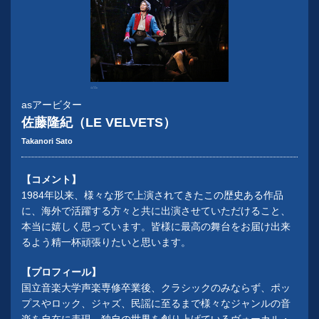
『レ・ミゼラブル』
写真提供：東宝演劇部
asアービター
佐藤隆紀（LE VELVETS）
Takanori Sato
【コメント】
1984年以来、様々な形で上演されてきたこの歴史ある作品
に、海外で活躍する方々と共に出演させていただけること、
本当に嬉しく思っています。皆様に最高の舞台をお届け出来
るよう精一杯頑張りたいと思います。
【プロフィール】
国立音楽大学声楽専修卒業後、クラシックのみならず、ポッ
プスやロック、ジャズ、民謡に至るまで様々なジャンルの音
楽を自在に表現、独自の世界を創り上げているヴォーカル・