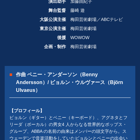
演出助手
加藤由紀子
舞台監督
藤崎 遊
大阪公演主催
梅田芸術劇場／ABCテレビ
東京公演主催
梅田芸術劇場
後援
WOWOW
企画・制作
梅田芸術劇場
作曲 ベニー・アンダーソン（Benny
Andersson）/ ビョルン・ウルヴァース（Björn
Ulvaeus）
【プロフィール】
ビョルン（ギター）とベニー（キーボード）、アグネタとフ
リーダ（ボーカル）の男女4 人からなる世界的なポップス・
グループ、ABBA の名前の由来はメンバーの頭文字から。ス
ウェーデンで音楽活動をしていたビョルンとベニーの出会い