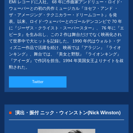
EMI レコードに入社。 68 年に作曲家アンドリュー・ロイド･
ウェーバーとの初の共作ミュージカル『ヨセフ・アンド ・
ザ・アメージング・テクニカラー・ドリームコート』を発
表。以来、ロイド･ウェーバーとのゴールデンコンビで 70 年
に『ジーザス・クライスト・スーパースター』、 76 年に『エ
ビータ』を生み出し、この 2 作は舞台だけでなく映画化され
て世界中で大ヒットを記録した。 1990 年代はウォルト・デ
ィズニー作品で活躍を続け、映画では『アラジン』『ライオ
ンキング』、舞台では、『美女と野獣』『ライオンキング』
『アイーダ』で作詞を担当。1994 年英国女王よりナイトを叔
勲された。
Twitter
演出・振付 ニック・ウィンストン(Nick Winston)