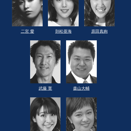
二宮 愛
則松亜海
原田真絢
武藤 寛
森山大輔