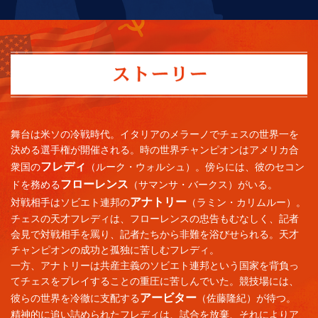
舞台は米ソの冷戦時代。イタリアのメラーノでチェスの世界一を
決める選手権が開催される。時の世界チャンピオンはアメリカ合
フレディ
衆国の
（ルーク・ウォルシュ）。傍らには、彼のセコン
フローレンス
ドを務める
（サマンサ・バークス）がいる。
アナトリー
対戦相手はソビエト連邦の
（ラミン・カリムルー）。
チェスの天才フレディは、フローレンスの忠告もむなしく、記者
会見で対戦相手を罵り、記者たちから非難を浴びせられる。天才
チャンピオンの成功と孤独に苦しむフレディ。
一方、アナトリーは共産主義のソビエト連邦という国家を背負っ
てチェスをプレイすることの重圧に苦しんでいた。競技場には、
アービター
彼らの世界を冷徹に支配する
（佐藤隆紀）が待つ。
精神的に追い詰められたフレディは、試合を放棄、それによりア