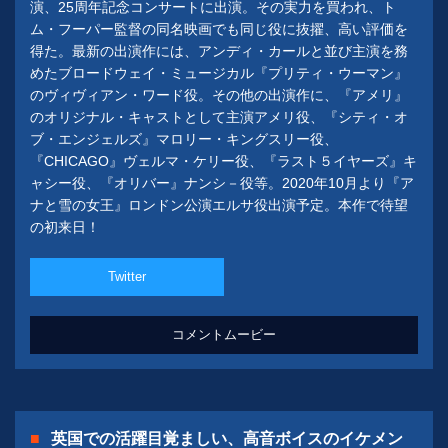
演、25周年記念コンサートに出演。その実力を買われ、ト
ム・フーパー監督の同名映画でも同じ役に抜擢、高い評価を
得た。最新の出演作には、アンディ・カールと並び主演を務
めたブロードウェイ・ミュージカル『プリティ・ウーマン』
のヴィヴィアン・ワード役。その他の出演作に、『アメリ』
のオリジナル・キャストとして主演アメリ役、『シティ・オ
ブ・エンジェルズ』マロリー・キングスリー役、
『CHICAGO』ヴェルマ・ケリー役、『ラスト５イヤーズ』キ
ャシー役、『オリバー』ナンシ－役等。2020年10月より『ア
ナと雪の女王』ロンドン公演エルサ役出演予定。本作で待望
の初来日！
Twitter
コメントムービー
英国での活躍目覚ましい、高音ボイスのイケメン