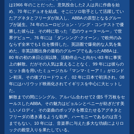
は1966 年のことだった。意気投合した2 人は共に作曲を始
め、70 年にデュオを結成。そこにソロ歌手として活躍してい
たアグネタとフリーダが加入し、ABBA の原型となるグルー
プが誕生。74 年のユーロビジョン・ソング・コンテストで優
勝した彼らは、その時に歌った「恋のウォータールー」で世
界デビュー。76 年には「ダンシング･クイーン」で欧州のみ
ならず全米でも1 位を獲得した。英語圏で爆発的な人気を集
めた、非英語圏出身の最初のグループでもあったABBA は、
80 年の初の来日公演以降、活動停止へと向かい83 年に事実
上の解散。だがその人気は衰えることなく、99 年には彼らの
ヒット曲を用いたミュージカル『マンマ･ミーア！』がロンド
ン初演。その後ブロードウェイ、02 年に日本で初演され、08
年にはハリウッド映画化されてイギリスを中心に大ヒットし
た。
解散までの間にシングル、アルバム合わせて2 億5 千万枚をセ
ールスしたABBA。その魅力はビョルンとベニーが紡ぎだす美
しいメロディ、その楽曲のポップさを際立たせるアグネタと
フリーダの透き通るような歌声、ハーモニーであるのは言う
までもない。10 年には、音楽界に与えた多大な功績によりロ
ックの殿堂入りを果たしている。