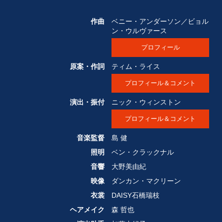
作曲
ベニー・アンダーソン／ビョル
ン・ウルヴァース
プロフィール
原案・作詞
ティム・ライス
プロフィール＆コメント
演出・振付
ニック・ウィンストン
プロフィール＆コメント
音楽監督
島 健
照明
ベン・クラックナル
音響
大野美由紀
映像
ダンカン・マクリーン
衣裳
DAISY石橋瑞枝
ヘアメイク
森 哲也