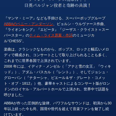
『マンマ・ミーア』なども手掛ける、スーパーポップグループ
ABBAのベニー・アンダーソン
、ビョルン・ウルヴァース作曲、
『ライオンキング』『エビータ』『ジーザス・クライスト＝スー
パースター』の
ティム・ライス原案・作詞
のミュージカ
ル“CHESS”。
楽曲は、クラシックなものから、ポップス、ロックと幅広いメロ
ディで構成され、コンサートとして取り上げられることも多く、
これまでに世界各国で上演されています。
2008 年には、イディナ・メンゼル（「アナと雪の女王」『ウィキ
ッド』）、アダム・パスカル（『レント』）、そしてジョシュ・
グローバン（『ナターシャ、ピエール＆ザ・グレート・コメッ
ト・オブ・1812』）他、豪華キャストによるコンサート版がロン
ドンのロイヤル・アルバートホールで上演され、世界中で話題を
呼びました。
ABBAが作った圧倒的な旋律、パワフルなサウンドは、初演から30
年以上経った今も尚、国境や世代を超えて音楽ファンを魅了し続
けています。