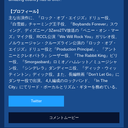
【プロフィール】
主な出演作に、『ロック・オブ・エイジズ』ドリュー役、
『白雪姫』チャーミング王子役、『Boybands Forever』スウ
ィング、ディズニー／3Zero2TV放送の『ペニー・オン・マー
ズ』マイク役、RCCL公演『We Will Rock You』ガリレオ役、
ノルウェージャン・クルーズライン公演の『ロック・オブ・
エイジズ』ドリュー役と『Production Principal』、『アント
ニーとクレオパトラ』シーザー役、『The Rabbit King』ビリ
ー役、『Smorgasbard』ロミオ／ハムレット／ミュージシャ
ン役、『シンデレラ』ダンディーニ役、『ディック・ウィッ
ティントン』ディック役。また、長編映画『Don’t Let Go』に
ダンサー役で出演。 4人編成のロックバンド、『In The
City』にてリード・ボーカルとリズム・ギターを務めている。
Twitter
コメントムービー