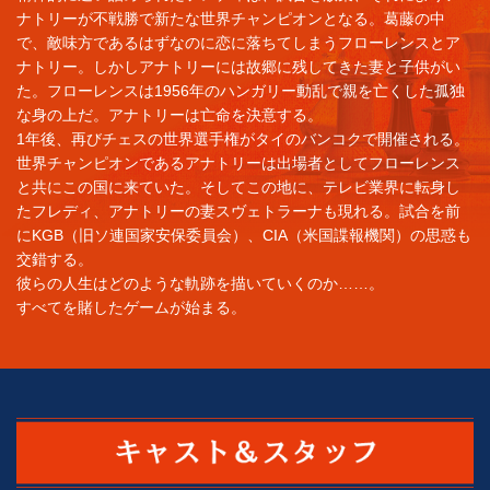
ナトリーが不戦勝で新たな世界チャンピオンとなる。葛藤の中
で、敵味方であるはずなのに恋に落ちてしまうフローレンスとア
ナトリー。しかしアナトリーには故郷に残してきた妻と子供がい
た。フローレンスは1956年のハンガリー動乱で親を亡くした孤独
な身の上だ。アナトリーは亡命を決意する。
1年後、再びチェスの世界選手権がタイのバンコクで開催される。
世界チャンピオンであるアナトリーは出場者としてフローレンス
と共にこの国に来ていた。そしてこの地に、テレビ業界に転身し
たフレディ、アナトリーの妻スヴェトラーナも現れる。試合を前
にKGB（旧ソ連国家安保委員会）、CIA（米国諜報機関）の思惑も
交錯する。
彼らの人生はどのような軌跡を描いていくのか……。
すべてを賭したゲームが始まる。