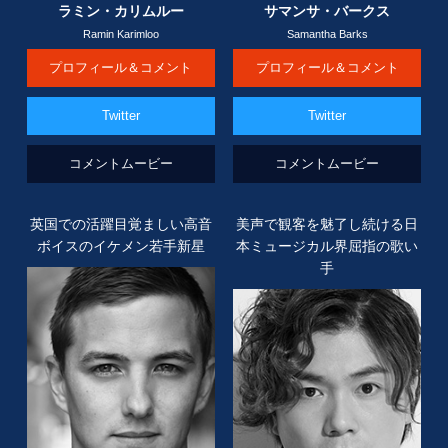
ラミン・カリムルー
サマンサ・バークス
Ramin Karimloo
Samantha Barks
プロフィール＆コメント
プロフィール＆コメント
Twitter
Twitter
コメントムービー
コメントムービー
英国での活躍目覚ましい
高音
美声で観客を魅了し続ける日
ボイスのイケメン
若手新星
本ミュージカル界屈指の歌い
手