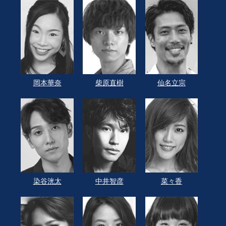
岡本華奈
柴原直樹
仙名立宗
染谷洸太
中井智彦
菜々香