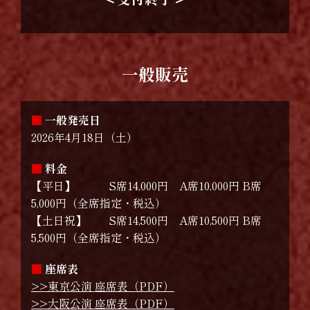
詳細はこちら
一般販売
【大阪公演】半館貸切対象
詳細・お申し込み
8/8 （土）12:00公演
■
一般発売日
チケット購入（抽選）
詳細はこちら
2026年4月18日（土）
ご利用には、梅田芸術劇場ネット会員
■
料金
(年会費2,000円)への登録が必要です
【平日】 S席14,000円 A席10,000円 B席
5,000円（全席指定・税込）
【土日祝】 S席14,500円 A席10,500円 B席
利用登録 (年会費2,000円)
5,500円（全席指定・税込）
■
座席表
>>東京公演 座席表（PDF）
>>大阪公演 座席表（PDF）