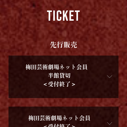
TICKET
先行販売
梅田芸術劇場ネット会員
半館貸切
＜受付終了＞
【東京公演】半館貸切対象
梅田芸術劇場ネット会員
7/19（日）12:00公演、7/24（金）18:15公演
＜受付終了＞