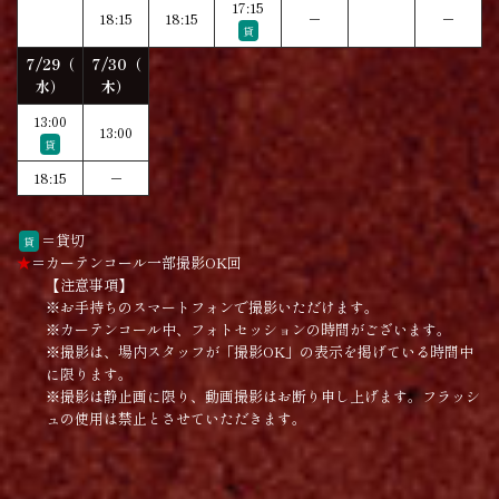
17:15
18:15
18:15
－
－
貸
7/29（
7/30（
水）
木）
13:00
13:00
貸
18:15
－
＝
貸切
貸
★
＝
カーテンコール一部撮影OK回
【注意事項】
※お手持ちのスマートフォンで撮影いただけます。
※カーテンコール中、フォトセッションの時間がございます。
※撮影は、場内スタッフが「撮影OK」の表示を掲げている時間中
に限ります。
※撮影は静止画に限り、動画撮影はお断り申し上げます。フラッシ
ュの使用は禁止とさせていただきます。