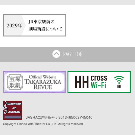
PAGE TOP
JASRAC許諾番号：9013465003Y45040
Copyright Umeda Arts Theater Co.,Ltd. All rights reserved.