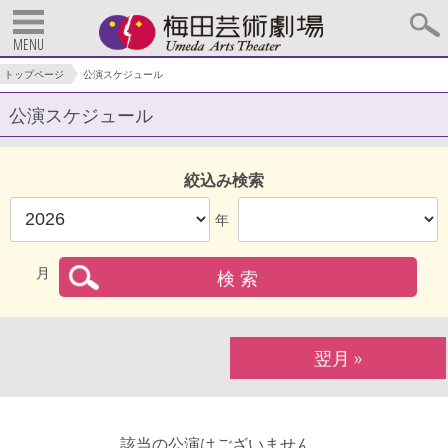
MENU
トップページ
公演スケジュール
公演スケジュール
絞込み検索
年
月
»
翌月
該当の公演はございません。