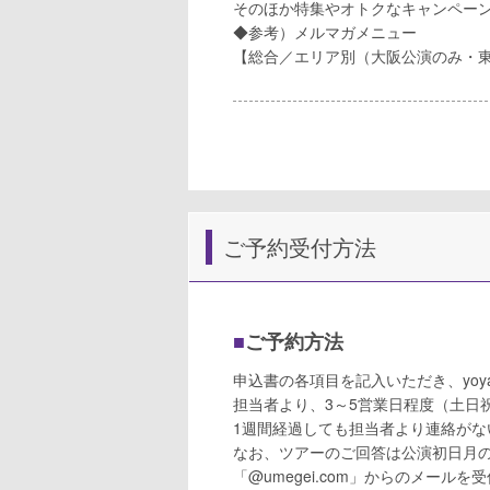
そのほか特集やオトクなキャンペー
◆参考）メルマガメニュー
【総合／エリア別（大阪公演のみ・
ご予約受付方法
■
ご予約方法
申込書の各項目を記入いただき、yoyak
担当者より、3～5営業日程度（土日
1週間経過しても担当者より連絡が
なお、ツアーのご回答は公演初日月
「@umegei.com」からのメール