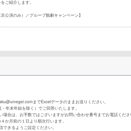
ンをご紹介します。
東京公演のみ）／グループ観劇キャンペーン】
u@umegei.comまでExcelデータのままお送りください。
祝・年末年始を除く）でご回答いたします。
ない場合は、お手数ではございますがお問い合わせ番号までお電話くださ
の４か月前の１日より順次行います。
を受信できるようご設定ください。