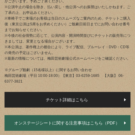
がございます。予めご了承ください。
※公演中止の場合を除き、払い戻し・他公演へのお振替はいたしかねます。ご
了承の上、お申込みください。
※車椅子でご来場のお客様は当日のスムーズなご案内のため、チケットご購入
後（東京公演はS席をお求めください）ご観劇日前日までにお問い合わせ番号
までお知らせください。
※今後の社会情勢に応じて、公演内容・開演時間並びにチケットの販売等につ
きましては、変更となる場合がございます。
※本公演は、著作権上の都合により、ライブ配信、ブルーレイ・DVD・CD等
の発売の予定はございません。
※最新の情報については、梅田芸術劇場公式ホームページをご確認ください。
※グループ観劇（15名様以上）に関するお問い合わせ
梅田芸術劇場（平日 10:00-18:00）【東京】03-6259-1685 【大阪】 06-
6377-3821
チケット詳細はこちら
オンステージシートに関する注意事項はこちら（PDF）