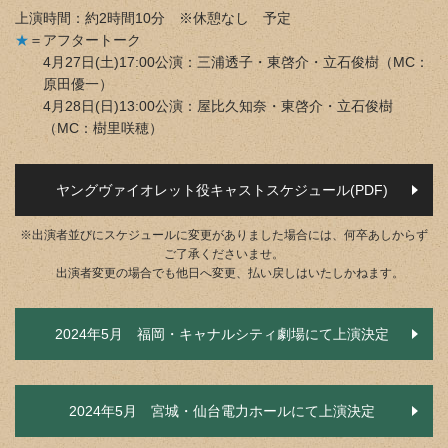
上演時間：約2時間10分 ※休憩なし 予定
★
＝アフタートーク
4月27日(土)17:00公演：三浦透子・東啓介・立石俊樹（MC：
原田優一）
4月28日(日)13:00公演：屋比久知奈・東啓介・立石俊樹
（MC：樹里咲穂）
ヤングヴァイオレット役キャストスケジュール(PDF)
※出演者並びにスケジュールに変更がありました場合には、何卒あしからず
ご了承くださいませ。
出演者変更の場合でも他日へ変更、払い戻しはいたしかねます。
2024年5月 福岡・キャナルシティ劇場にて上演決定
2024年5月 宮城・仙台電力ホールにて上演決定