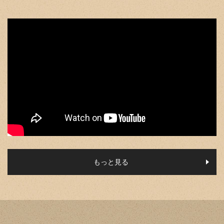
2024/2/22
ミュージカル『VIOLET』ヤングヴァイオレット役キャストス
ケジュールを発表！
2024/2/7
ミュージカル『VIOLET』(東京)一般発売日からU25チケット
の販売が決定！※一部対象外日程有
2024/1/22
2024年5月、ミュージカル『VIOLET』福岡・キャナルシティ
劇場、宮城・仙台電力ホールにて上演決定！
2023/11/29
ミュージカル『VIOLET』キャストスケジュール公開＆アフタ
ートークショー開催決定！チケット詳細も公開いたしまし
もっと見る
た！
2023/11/7
ミュージカル『VIOLET』キービジュアル解禁＆キャスト発
表！ 公式ホームページもリニューアルオープンしました！