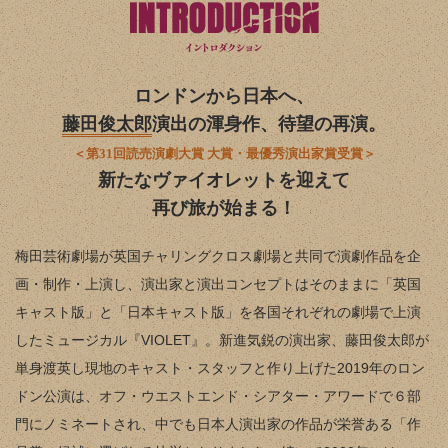
ロンドンから日本へ、
藤田俊太郎
演出の渾身作、待望の再演。
＜第31回読売演劇大賞 大賞・最優秀演出家賞受賞＞
新たなヴァイオレットを迎えて
再び旅が始まる！
梅田芸術劇場が英国チャリングクロス劇場と共同で演劇作品を企
画・制作・上演し、演出家と演出コンセプトはそのままに「英国
キャスト版」と「日本キャスト版」を各国それぞれの劇場で上演
したミュージカル『VIOLET』。新進気鋭の演出家、藤田俊太郎が
単身渡英し現地のキャスト・スタッフと作り上げた2019年のロン
ドン公演は、オフ・ウエストエンド・シアター・アワードで６部
門にノミネートされ、中でも日本人演出家の作品が栄誉ある「作