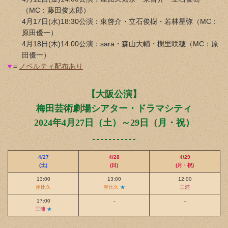
（MC：藤田俊太郎）
4月17日(水)18:30公演：東啓介・立石俊樹・若林星弥（MC：
原田優一）
4月18日(木)14:00公演：sara・森山大輔・樹里咲穂（MC：原
田優一）
♥
＝
ノベルティ配布あり
【大阪公演】
梅田芸術劇場シアター・ドラマシティ
2024年4月27日（土）～29日（月・祝）
4/27
4/28
4/29
(土)
(日)
(月・祝)
13:00
13:00
12:00
屋比久
屋比久
★
三浦
17:00
-
-
三浦
★