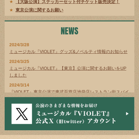
【大阪公演】ステッカーセット付チケット販売決定！
東京公演に関するお願い
作品紹介はこちら！
2024/2/10(土)一般発売開始
2024/3/28
ミュージカル『VIOLET』グッズ&ノベルティ情報のお知らせ
2024/3/25
ミュージカル『VIOLET』【東京】公演に関するお願いをUP
しました
2024/3/14
『VIOLET』東京公演で東武百貨店池袋店レストラン街スパイ
スで使える飲食券付チケット発売決定！
2024/2/26
ミュージカル『VIOLET』制作発表会見実施のお知らせ
2024/2/22
ミュージカル『VIOLET』(東京)期間限定でドリンク付きチケ
ットの販売が決定！※一部対象外日程・座席条件有