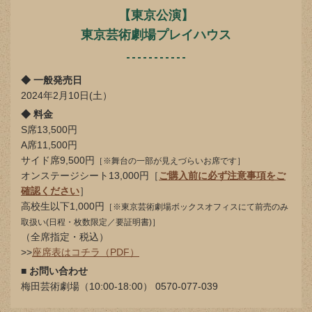
【東京公演】
東京芸術劇場プレイハウス
◆ 一般発売日
2024年2月10日(土）
◆ 料金
S席13,500円
A席11,500円
サイド席9,500円
［※舞台の一部が見えづらいお席です］
オンステージシート13,000円［
ご購入前に必ず注意事項をご
確認ください
］
高校生以下1,000円
［※東京芸術劇場ボックスオフィスにて前売のみ
取扱い(日程・枚数限定／要証明書)］
（全席指定・税込）
>>
座席表はコチラ（PDF）
■ お問い合わせ
梅田芸術劇場（10:00-18:00） 0570-077-039