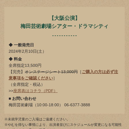
【大阪公演】
梅田芸術劇場シアター・ドラマシティ
◆ 一般発売日
2024年2月10日(土）
◆ 料金
全席指定13,500円
【完売】
オンステージシート13,000円
［
ご購入の方は必ず注
意事項をご確認ください
］
（全席指定・税込）
>>
座席表はコチラ（PDF）
■ お問い合わせ
梅田芸術劇場（10:00-18:00） 06-6377-3888
※未就学児童のご入場はご遠慮ください。
※やむを得ない事情により、出演者並びにスケジュールが変更になる可能性