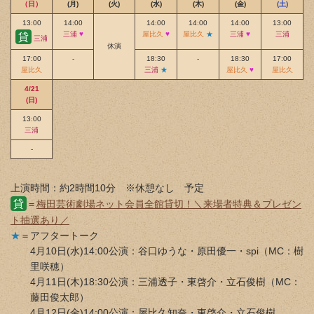
（日）
(月)
(火)
(水)
(木)
(金)
(土)
13:00
14:00
14:00
14:00
14:00
13:00
三浦
♥
屋比久
♥
屋比久
★
三浦
♥
三浦
貸
三浦
休演
17:00
-
18:30
-
18:30
17:00
屋比久
三浦
★
屋比久
♥
屋比久
4/21
(日)
13:00
三浦
-
上演時間：約2時間10分 ※休憩なし 予定
貸
＝
梅田芸術劇場ネット会員全館貸切！＼来場者特典＆プレゼン
ト抽選あり／
★
＝アフタートーク
4月10日(水)14:00公演：谷口ゆうな・原田優一・spi（MC：樹
里咲穂）
4月11日(木)18:30公演：三浦透子・東啓介・立石俊樹（MC：
藤田俊太郎）
4月12日(金)14:00公演：屋比久知奈・東啓介・立石俊樹