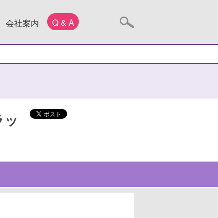
Q & A
会社案内
ラッ