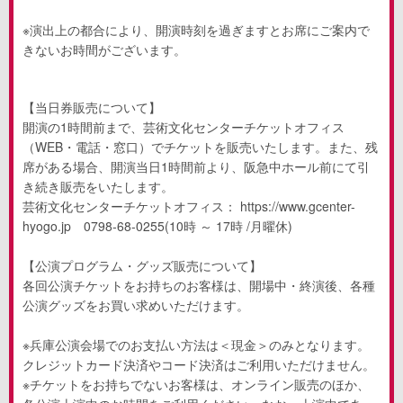
※演出上の都合により、開演時刻を過ぎますとお席にご案内で
きないお時間がございます。
【当日券販売について】
開演の
1
時間前まで、芸術文化センターチケットオフィス
（
WEB
・電話・窓口）でチケットを販売いたします。また、残
席がある場合、開演当日
1
時間前より、阪急中ホール前にて引
き続き販売をいたします。
芸術文化センターチケットオフィス：
https://www.gcenter-
hyogo.jp
0798‐68-0255(10
時 ～
17
時
/
月曜休
)
【公演プログラム・グッズ販売について】
各回公演チケットをお持ちのお客様は、開場中・終演後、各種
公演グッズをお買い求めいただけます。
※兵庫公演会場でのお支払い方法は＜現金＞のみとなります。
クレジットカード決済やコード決済はご利用いただけません。
※チケットをお持ちでないお客様は、オンライン販売のほか、