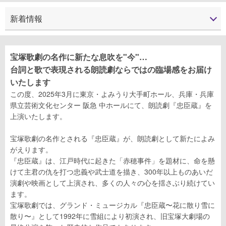
新着情報
宝塚歌劇の名作に新たな息吹を"今"…
台詞と歌で表現される朗読劇ならではの臨場感をお届け
いたします
この度、2025年3月に東京・よみうり大手町ホール、兵庫・兵庫
県立芸術文化センター 阪急 中ホールにて、朗読劇『忠臣蔵』を
上演いたします。
宝塚歌劇の名作とされる『忠臣蔵』が、朗読劇として新たによみ
がえります。
『忠臣蔵』は、江戸時代に起きた「赤穂事件」を題材に、命を懸
けて主君の仇を打つ忠義や武士道を描き、300年以上ものあいだ
演劇や映画として上演され、多くの人々の心を揺さぶり続けてい
ます。
宝塚歌劇では、グランド・ミュージカル『忠臣蔵〜花に散り雪に
散り〜』として1992年に雪組により初演され、旧宝塚大劇場の