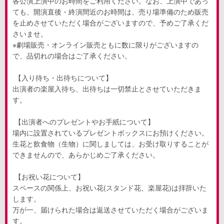
各公演上演中のお時間をご利用ください。なお、上演中であっ
ても、開演直後・終演間近のお時間は、売り場準備のため販売
を止めさせていただく場合がございますので、予めご了承くだ
さいませ。
※劇場販売・オンライン販売ともに数に限りがございますの
で、品切れの場合はご了承ください。
【入り待ち・出待ちについて】
出演者の楽屋入待ち、出待ちは一切禁止とさせていただきま
す。
【出演者へのプレゼントやお手紙について】
場内に設置されているプレゼントボックスにお預けください。
生花と飲食物（生物）に関しましては、お受け取りすることが
できませんので、あらかじめご了承ください。
【お祝い花について】
スペースの関係上、お祝い花
(
スタンド花、楽屋花
)
は拝辞いた
します。
万が一、届けられた場合は返送させていただく場合がございま
す。