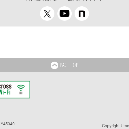
PAGE TOP
Y45040
Copyright Umed