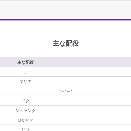
主な配役
主な配役
トニー
マリア
*～*～*
ドク
シュランク
ロザリア
リフ