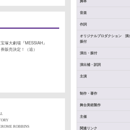
脚本
音楽
作詞
オリジナルプロダクション 演
振付
花組宝塚大劇場『MESSIAH』
セット券販売決定！（追）
演出・振付
演出補・訳詞
主演
制作・著作
舞台美術製作
L
主催
TORY
f JEROME ROBBINS
関連リンク