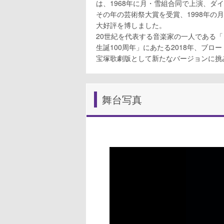
は、1968年に月・雪組合同で上演、ダ
その年の芸術祭大賞を受賞、1998年の月
大好評を博しました。
20世紀を代表する音楽家の一人である
生誕100周年」にあたる2018年、ブロ
宝塚歌劇版として新たなバージョンに挑
舞台写真