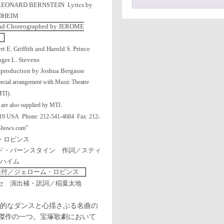
 LEONARD BERNSTEIN
Lyrics by
DHEIM
d and Choreographed by JEROME
 E. Griffith and Harold S. Prince
ger L. Stevens
eproduction by Joshua Bergasse
pecial arrangement with Music Theatre
MTI).
 are also supplied by MTI.
0019 USA
Phone: 212-541-4684
Fax: 212-
hows.com”
・ロビンス
ド・バーンスタイン 作詞／スティ
ハイム
振付／ジェローム・ロビンス
セ 演出補・訳詞／稲葉太地
倒的なダンスと心揺さぶる名曲の
傑作の一つ。宝塚歌劇において