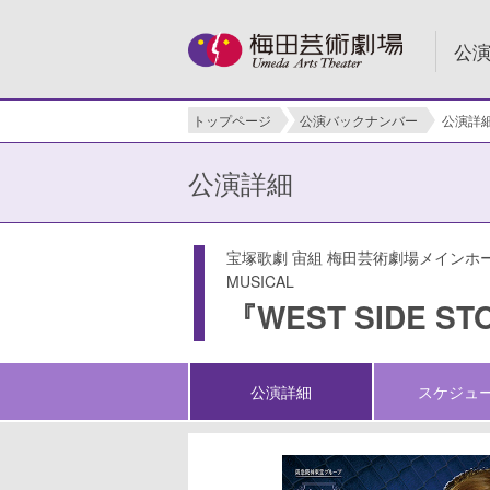
公
トップページ
公演バックナンバー
公演詳
公演詳細
宝塚歌劇 宙組 梅田芸術劇場メインホ
MUSICAL
『WEST SIDE ST
公演詳細
スケジュ