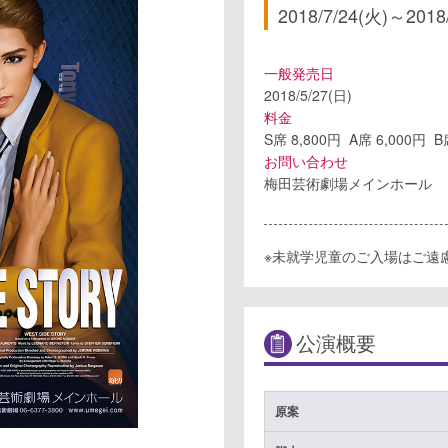
2018/7/24(火)
～
2018
一般発売日
2018/5/27(日)
料金
S席 8,800円 A席 6,000円 
お問い合わせ
梅田芸術劇場メインホール
※未就学児童のご入場はご遠
公演概要
原案