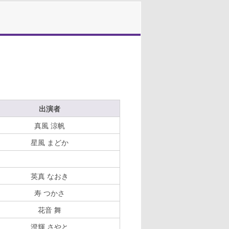
出演者
真風 涼帆
星風 まどか
英真 なおき
寿 つかさ
花音 舞
澄輝 さやと