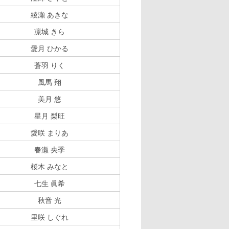
綾瀬 あきな
凛城 きら
愛月 ひかる
蒼羽 りく
風馬 翔
美月 悠
星月 梨旺
愛咲 まりあ
春瀬 央季
桜木 みなと
七生 眞希
秋音 光
里咲 しぐれ