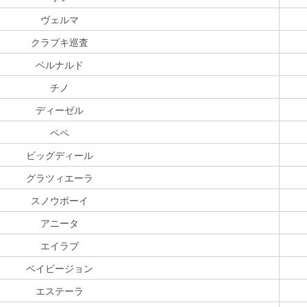
ヴェルマ
クラプキ巡査
ベルナルド
チノ
ディーゼル
ペペ
ビッグディール
グラツィエーラ
スノウボーイ
アニータ
エイラブ
ベイビージョン
エステーラ