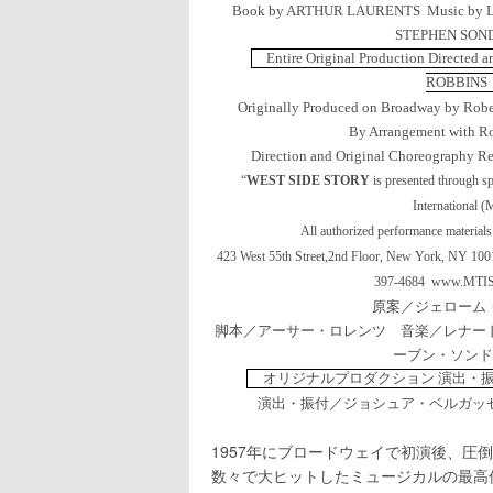
Book by ARTHUR LAURENTS
Music by
STEPHEN SON
Entire Original Production Directe
ROBBINS
Originally Produced on Broadway by Robert
By Arrangement with Ro
Direction and Original Choreography R
“
WEST SIDE STORY
is presented through s
International (
All authorized performance materials
423 West 55th Street,2nd Floor, New York, NY 1
397-4684
www.MTIS
原案／ジェローム
脚本／アーサー・ロレンツ 音楽／レナー
ーブン・ソンド
オリジナルプロダクション 演出・
演出・振付／ジョシュア・ベルガッ
1957年にブロードウェイで初演後、圧
数々で大ヒットしたミュージカルの最高