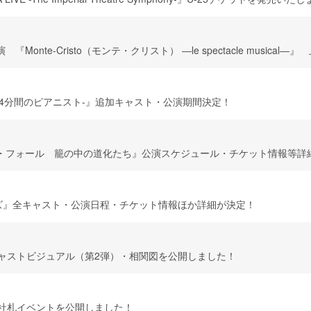
nte-Cristo（モンテ・クリスト） ―le spectacle musical―
S -4分間のピアニスト-』追加キャスト・公演期間決定！
・フォール 籠の中の道化たち』公演スケジュール・チケット情報等詳
ンズ』全キャスト・公演日程・チケット情報ほか詳細が決定！
外伝』キャストビジュアル（第2弾）・相関図を公開しました！
伝』千社札イベントを公開しました！