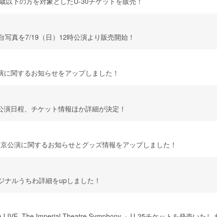
0歳以下の方を対象としたU-30チケットを販売！
』舞台写真を7/19（日）12時公演より販売開始！
演に関するお知らせをアップしました！
公演日程、チケット情報ほか詳細が決定！
外伝』東京公演に関するお知らせとグッズ情報をアップしました！
ジナルうちわ詳細をupしました！
A LIVE -The Imperial Theatre Symphony-』U-25チケットを発売いた