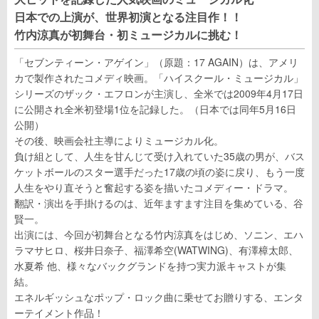
日本での上演が、世界初演となる注目作！！
竹内涼真が初舞台・初ミュージカルに挑む！
「セブンティーン・アゲイン」（原題：17 AGAIN）は、アメリ
カで製作されたコメディ映画。「ハイスクール・ミュージカル」
シリーズのザック・エフロンが主演し、全米では2009年4月17日
に公開され全米初登場1位を記録した。（日本では同年5月16日
公開）
その後、映画会社主導によりミュージカル化。
負け組として、人生を甘んじて受け入れていた35歳の男が、バス
ケットボールのスター選手だった17歳の頃の姿に戻り、もう一度
人生をやり直そうと奮起する姿を描いたコメディー・ドラマ。
翻訳・演出を手掛けるのは、近年ますます注目を集めている、谷
賢一。
出演には、今回が初舞台となる竹内涼真をはじめ、ソニン、エハ
ラマサヒロ、桜井日奈子、福澤希空(WATWING)、有澤樟太郎、
水夏希 他、様々なバックグランドを持つ実力派キャストが集
結。
エネルギッシュなポップ・ロック曲に乗せてお贈りする、エンタ
ーテイメント作品！