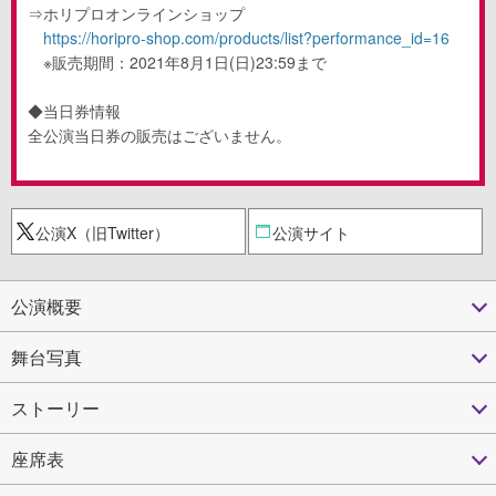
⇒ホリプロオンラインショップ
https://horipro-shop.com/products/list?performance_id=16
※
販売期間：
2021
年
8
月
1
日
(
日
)23:59
まで
◆当日券情報
全公演当日券の販売はございません。
公演X（旧Twitter）
公演サイト
公演概要
舞台写真
ストーリー
座席表