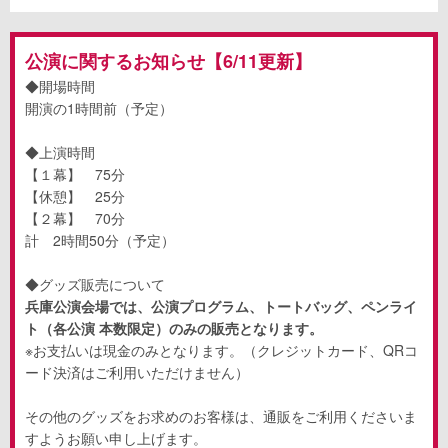
公演に関するお知らせ【6/11更新】
◆開場時間
開演の1時間前（予定）
◆上演時間
【１幕】
75
分
【休憩】
25
分
【２幕】
70
分
計
2
時間
50
分（予定）
◆グッズ販売について
兵庫公演会場では、公演プログラム、トートバッグ、ペンライ
ト（各公演 本数限定）のみの販売となります。
※お支払いは現金のみとなります。（クレジットカード、
QR
コ
ード決済はご利用いただけません）
その他のグッズをお求めのお客様は、通販をご利用くださいま
すようお願い申し上げます。